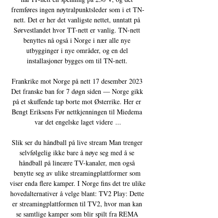
fremføres ingen nøytralpunktsleder som i et TN-
nett. Det er her det vanligste nettet, unntatt på 
Sørvestlandet hvor TT-nett er vanlig. TN-nett 
benyttes nå også i Norge i nær alle nye 
utbygginger i nye områder, og en del 
installasjoner bygges om til TN-nett. 

Frankrike mot Norge på nett 17 desember 2023 
Det franske ban for 7 døgn siden — Norge gikk 
på et skuffende tap borte mot Østerrike. Her er 
Bengt Eriksens Før nettkjenningen til Miedema 
var det engelske laget videre ...

Slik ser du håndball på live stream Man trenger 
selvfølgelig ikke bare å nøye seg med å se 
håndball på lineære TV-kanaler, men også 
benytte seg av ulike streamingplattformer som 
viser enda flere kamper. I Norge fins det tre ulike 
hovedalternativer å velge blant: TV2 Play: Dette 
er streamingplattformen til TV2, hvor man kan 
se samtlige kamper som blir spilt fra REMA 