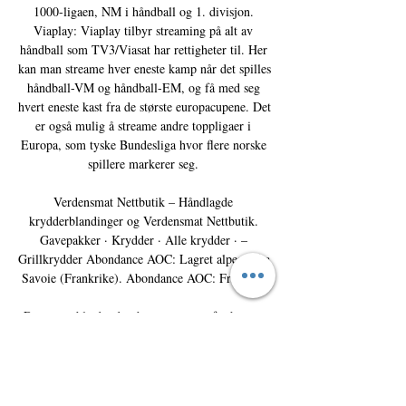
1000-ligaen, NM i håndball og 1. divisjon. 
Viaplay: Viaplay tilbyr streaming på alt av 
håndball som TV3/Viasat har rettigheter til. Her 
kan man streame hver eneste kamp når det spilles 
håndball-VM og håndball-EM, og få med seg 
hvert eneste kast fra de største europacupene. Det 
er også mulig å streame andre toppligaer i 
Europa, som tyske Bundesliga hvor flere norske 
spillere markerer seg. 

Verdensmat Nettbutik – Håndlagde 
krydderblandinger og Verdensmat Nettbutik. 
Gavepakker · Krydder · Alle krydder · – 
Grillkrydder Abondance AOC: Lagret alpeost fra 
Savoie (Frankrike). Abondance AOC: Fransk ...

Den gang ble det dog bare arrangert for herrer. 
Neste gang det er duket for håndball-OL blir i 
Paris i 2024, hvor Frankrike er regjerende mester 
på både herre- og kvinnesiden. Frankrike har i 
alt vunnet tre gull og fem medaljer i håndball-