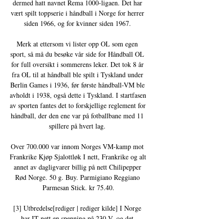
dermed hatt navnet Rema 1000-ligaen. Det har 
vært spilt toppserie i håndball i Norge for herrer 
siden 1966, og for kvinner siden 1967. 

Merk at ettersom vi lister opp OL som egen 
sport, så må du besøke vår side for Håndball OL 
for full oversikt i sommerens leker. Det tok 8 år 
fra OL til at håndball ble spilt i Tyskland under 
Berlin Games i 1936, før første håndball-VM ble 
avholdt i 1938, også dette i Tyskland. I startfasen 
av sporten fantes det to forskjellige reglement for 
håndball, der den ene var på fotballbane med 11 
spillere på hvert lag. 

Over 700.000 var innom Norges VM-kamp mot 
Frankrike Kjøp Sjalottløk I nett, Frankrike og alt 
annet av dagligvarer billig på nett Chilipepper 
Rød Norge. 50 g. Buy. Parmigiano Reggiano 
Parmesan Stick. kr 75.40.

[3] Utbredelse[rediger | rediger kilde] I Norge 
har IT-nett en spenning på 230 V, og det 