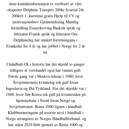
dens kontaktinformasjon er verifisert av våre 
eksperter Delphine Timepris 200kr Svartid 24t 
200kr/t 1. kurstime gratis Hjelp til CV og 
motivasjonsbrev Gjennomlesing Muntlig 
formidling Essayskriving Baskisk språk og 
litteratur Fransk språk og litteratur Om 
DelphineJeg har studert forretningsjus i 
Frankrike for 4 år og har jobbet i Norge for 2 år 
nå. 

I håndball-OLs historie har det skjedd to ganger 
tidligere at vertslandet også har vunnet gull. 
Første gang var i Moskva-lekene i 1980, hvor 
Sovjetunionens kvinnelag tok gull foran 
Jugoslavia og Øst-Tyskland. Sist det skjedde var i 
1988, hvor Sør-Korea tok gull på kvinnesiden på 
hjemmebane i Seoul foran Norge og 
Sovjetunionen. Rema 1000-ligaen i håndball 
Klubbturneringene på øverste nivå i håndball i 
Norge arrangeres av Norges Håndballforbund, og 
har siden 2019 blitt sponset av Rema 1000 og 