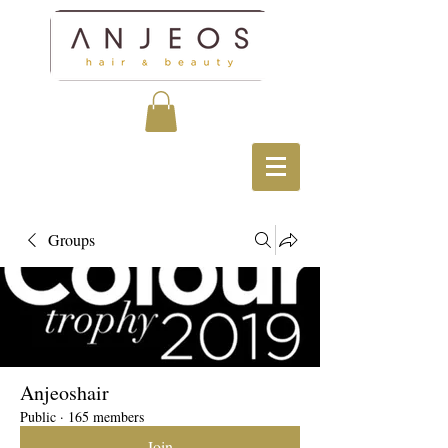
Groups
Anjeoshair
Public
·
165 members
Join