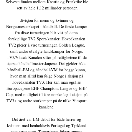
Selveste finalen mellom Kroatia og Frankrike ble 
sett av hele 1,12 milliarder personer.

divisjon for menn og kvinner og 
Norgesmesterskapet i håndball. De fleste kamper 
fra disse turneringen blir vist på deres 
forskjellige TV2 Sport-kanaler. Hovedkanalen 
TV2 pleier å vise turneringen Golden League, 
samt andre utvalgte landskamper for Norge. 
TV3/Viasat: Kanalen sitter på rettighetene til de 
største håndballmesterskapene. Det gjelder både 
håndball-EM og håndball-VM for begge kjønn, 
hvor man alltid kan følge Norge i aksjon på 
hovedkanalen TV3. Her kan man også se 
Europacupene EHF Champions League og EHF 
Cup, med mulighet til å se norske lag i aksjon på 
TV3+ og andre storkamper på de ulike Viasport-
kanalene. 

Det året var EM-debut for både herrer og 
kvinner, med henholdsvis Portugal og Tyskland 
som arrangører. Turneringen følger samme 