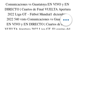
Comunicaciones vs Guastatoya EN VIVO y EN 
DIRECTO | Cuartos de Final VUELTA Apertura 
2022 Liga GT - Fútbol Mundial1 diciembre, 
2022 540 visto Comunicaciones vs Guastatoya 
EN VIVO y EN DIRECTO | Cuartos de Final 
VUELTA Apertura 2022 Liga GT, El equipo del 
Comunicaciones FC se enfrenta al equipo del 
Deportivo Guastatoya EN VIVO por el juego de 
VUELTA de los Cuartos de Final del Torneo 
Apertura 2022 de la Liga Nacional del Fútbol de 
Guatemala, este partido se podrá disfrutar este 
sábado 03 de diciembre a las 18:00 horas de 
Guatemala. Comunicaciones vs Guastatoya VER 
EN VIVO AQUÍ EL VIDEO CON EL JUEGO 
EN VIVO Minutos Antes del juego colocaremos 
el vídeo, por lo que te sugerimos que guardes 
este link y a la hora del partido refresques la 
página. 

Ver Guastatoya vs Comunicaciones EN VIVO 
Cuartos de Este es es el juego de ida del torneo 