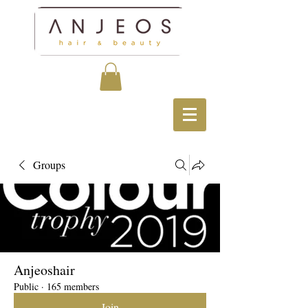
Groups
Anjeoshair
Public
·
165 members
Join