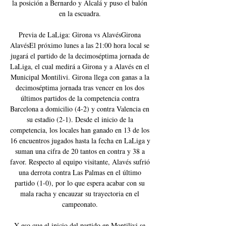
la posición a Bernardo y Alcalá y puso el balón 
en la escuadra. 

Previa de LaLiga: Girona vs AlavésGirona 
AlavésEl próximo lunes a las 21:00 hora local se 
jugará el partido de la decimoséptima jornada de 
LaLiga, el cual medirá a Girona y a Alavés en el 
Municipal Montilivi. Girona llega con ganas a la 
decimoséptima jornada tras vencer en los dos 
últimos partidos de la competencia contra 
Barcelona a domicilio (4-2) y contra Valencia en 
su estadio (2-1). Desde el inicio de la 
competencia, los locales han ganado en 13 de los 
16 encuentros jugados hasta la fecha en LaLiga y 
suman una cifra de 20 tantos en contra y 38 a 
favor. Respecto al equipo visitante, Alavés sufrió 
una derrota contra Las Palmas en el último 
partido (1-0), por lo que espera acabar con su 
mala racha y encauzar su trayectoria en el 
campeonato. 

Y eso que el inicio del partido en Montilivi se 