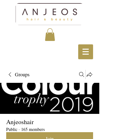
Groups
Anjeoshair
Public
·
165 members
Join