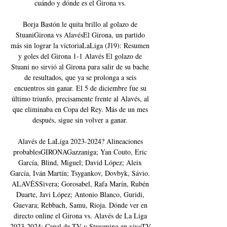
cuándo y dónde es el Girona vs. 

Borja Bastón le quita brillo al golazo de 
StuaniGirona vs AlavésEl Girona, un partido 
más sin lograr la victoriaLaLiga (J19): Resumen 
y goles del Girona 1-1 Alavés El golazo de 
Stuani no sirvió al Girona para salir de su bache 
de resultados, que ya se prolonga a seis 
encuentros sin ganar. El 5 de diciembre fue su 
último triunfo, precisamente frente al Alavés, al 
que eliminaba en Copa del Rey. Más de un mes 
después, sigue sin volver a ganar. 

Alavés de LaLiga 2023-2024? Alineaciones 
probablesGIRONAGazzaniga; Yan Couto, Eric 
García, Blind, Miguel; David López; Aleix 
García, Iván Martín; Tsygankov, Dovbyk, Sávio. 
ALAVÉSSivera; Gorosabel, Rafa Marín, Rubén 
Duarte, Javi López; Antonio Blanco, Guridi, 
Guevara; Rebbach, Samu, Rioja. Dónde ver en 
directo online el Girona vs. Alavés de La Liga 
2023-2024: Canal de TV y Streaming en vivoTV 