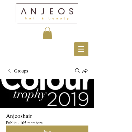
Groups
Anjeoshair
Public
·
165 members
Join