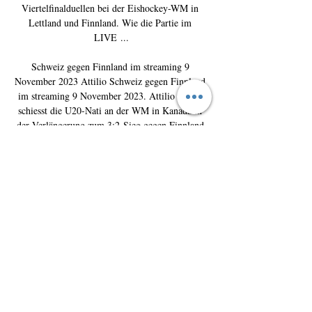
Viertelfinalduellen bei der Eishockey-WM in 
Lettland und Finnland. Wie die Partie im 
LIVE ...

Schweiz gegen Finnland im streaming 9 
November 2023 Attilio Schweiz gegen Finnland 
im streaming 9 November 2023. Attilio Biasca 
schiesst die U20-Nati an der WM in Kanada in 
der Verlängerung zum 3:2-Sieg gegen Finnland.

Spätestens zum ersten Bully um 15. 20 Uhr geht 
es in Riga aufs Eis und Basti Schwele 
kommentiert das Viertelfinale zwischen Schweiz 
und Deutschland live. Sport1 ist im Free-TV 
empfangbar und in der Regel in jeder Senderliste 
des TV-Geräts zu finden. Alternativ kann Sport1 
auch im LIVE-STREAM verfolgt werden. Hier 
gibt es den 24-Stunden-LIVE-STREAM von 
Sport1, der jederzeit im Webbrowser oder in der 
Sport1-App abrufbar ist. Nach der Live-
Übertragung liefert Sport1 noch Analysen und 