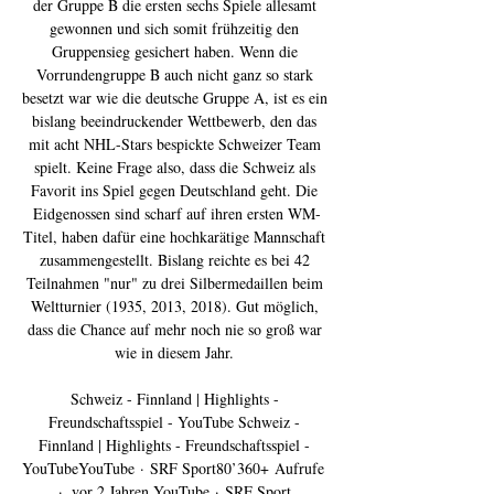
der Gruppe B die ersten sechs Spiele allesamt 
gewonnen und sich somit frühzeitig den 
Gruppensieg gesichert haben. Wenn die 
Vorrundengruppe B auch nicht ganz so stark 
besetzt war wie die deutsche Gruppe A, ist es ein 
bislang beeindruckender Wettbewerb, den das 
mit acht NHL-Stars bespickte Schweizer Team 
spielt. Keine Frage also, dass die Schweiz als 
Favorit ins Spiel gegen Deutschland geht. Die 
Eidgenossen sind scharf auf ihren ersten WM-
Titel, haben dafür eine hochkarätige Mannschaft 
zusammengestellt. Bislang reichte es bei 42 
Teilnahmen "nur" zu drei Silbermedaillen beim 
Weltturnier (1935, 2013, 2018). Gut möglich, 
dass die Chance auf mehr noch nie so groß war 
wie in diesem Jahr. 

Schweiz - Finnland | Highlights - 
Freundschaftsspiel - YouTube Schweiz - 
Finnland | Highlights - Freundschaftsspiel - 
YouTubeYouTube · SRF Sport80’360+ Aufrufe  
·  vor 2 Jahren YouTube · SRF Sport 