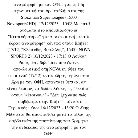
αναμέτρηση με τον ΟΦΗ, για τη 14η 
αγωνιστική του πρωταθλήματος της 
Stoiximan Super League (15:00 
Novasports2HD). 17/12/2023 - 10:08 Με επτά 
ονόματα στο απουσιολόγιο οι 
"Κιτρινόμαυροι" για την αυριανή - εντός 
έδρας αναμέτρηση κόντρα στους Κρήτες 
(17/12, "Κλεάνθης Βικελίδης", 15:00, NOVA 
SPORTS 2) 16/12/2023 - 17:13 Ο Λούκας 
Ρουπ, στις δηλώσεις που έκανε 
αποκλειστικά στη NOVA εν όψει του 
αυριανού (17/12) εντός έδρας αγώνα του 
Άρη με τον ΟΦΗ, απαντάει θετικά, αν 
είναι έτοιμος να δώσει λύσεις ως "δεκάρι" 
στους "κίτρινους" - "Δεν ξεχνάμε πώς 
ηττηθήκαμε στην Κρήτη", τόνισε ο 
Γερμανός μέσος 16/12/2023 - 13:20 Ο Άκης 
Μάντζιος θα αποφασίσει μετά το τέλος της 
σαββατιάτικης προπόνησης του Άρη, για 
την ενδεκάδα της αναμέτρησης με τον 
ΟΦΗ. 
