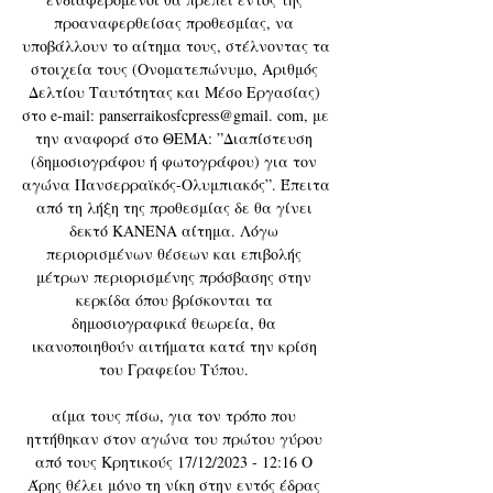
προαναφερθείσας προθεσμίας, να 
υποβάλλουν το αίτημα τους, στέλνοντας τα 
στοιχεία τους (Ονοματεπώνυμο, Αριθμός 
Δελτίου Ταυτότητας και Μέσο Εργασίας) 
στο e-mail: panserraikosfcpress@gmail. com, με 
την αναφορά στο ΘΕΜΑ: ”Διαπίστευση 
(δημοσιογράφου ή φωτογράφου) για τον 
αγώνα Πανσερραϊκός-Ολυμπιακός”. Έπειτα 
από τη λήξη της προθεσμίας δε θα γίνει 
δεκτό ΚΑΝΕΝΑ αίτημα. Λόγω 
περιορισμένων θέσεων και επιβολής 
μέτρων περιορισμένης πρόσβασης στην 
κερκίδα όπου βρίσκονται τα 
δημοσιογραφικά θεωρεία, θα 
ικανοποιηθούν αιτήματα κατά την κρίση 
του Γραφείου Τύπου. 

αίμα τους πίσω, για τον τρόπο που 
ηττήθηκαν στον αγώνα του πρώτου γύρου 
από τους Κρητικούς 17/12/2023 - 12:16 Ο 
Άρης θέλει μόνο τη νίκη στην εντός έδρας 