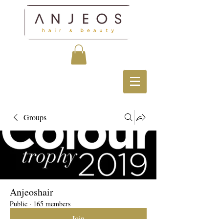
Groups
Anjeoshair
Public
·
165 members
Join