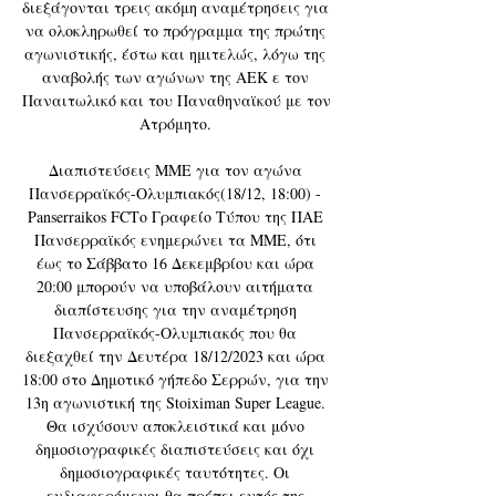
διεξάγονται τρεις ακόμη αναμέτρησεις για 
να ολοκληρωθεί το πρόγραμμα της πρώτης 
αγωνιστικής, έστω και ημιτελώς, λόγω της 
αναβολής των αγώνων της ΑΕΚ ε τον 
Παναιτωλικό και του Παναθηναϊκού με τον 
Ατρόμητο. 

Διαπιστεύσεις ΜΜΕ για τον αγώνα 
Πανσερραϊκός-Ολυμπιακός(18/12, 18:00) - 
Panserraikos FCΤο Γραφείο Τύπου της ΠΑΕ 
Πανσερραϊκός ενημερώνει τα ΜΜΕ, ότι 
έως το Σάββατο 16 Δεκεμβρίου και ώρα 
20:00 μπορούν να υποβάλουν αιτήματα 
διαπίστευσης για την αναμέτρηση 
Πανσερραϊκός-Ολυμπιακός που θα 
διεξαχθεί την Δευτέρα 18/12/2023 και ώρα 
18:00 στο Δημοτικό γήπεδο Σερρών, για την 
13η αγωνιστική της Stoiximan Super League. 
Θα ισχύσουν αποκλειστικά και μόνο 
δημοσιογραφικές διαπιστεύσεις και όχι 
δημοσιογραφικές ταυτότητες. Οι 
ενδιαφερόμενοι θα πρέπει εντός της 