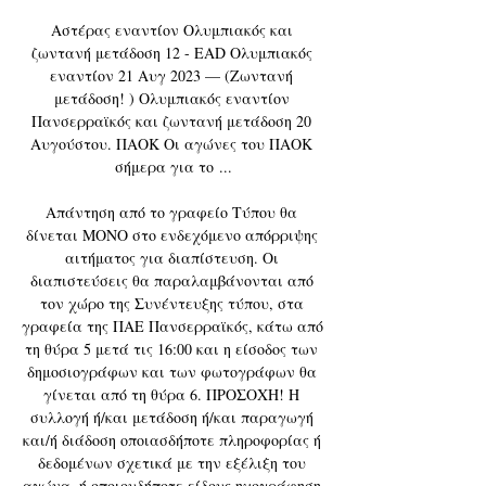
Αστέρας εναντίον Ολυμπιακός και 
ζωντανή μετάδοση 12 - EAD Ολυμπιακός 
εναντίον 21 Αυγ 2023 — (Ζωντανή 
μετάδοση! ) Ολυμπιακός εναντίον 
Πανσερραϊκός και ζωντανή μετάδοση 20 
Αυγούστου. ΠΑΟΚ Οι αγώνες του ΠΑΟΚ 
σήμερα για το ...

Απάντηση από το γραφείο Τύπου θα 
δίνεται ΜΟΝΟ στο ενδεχόμενο απόρριψης 
αιτήματος για διαπίστευση. Οι 
διαπιστεύσεις θα παραλαμβάνονται από 
τον χώρο της Συνέντευξης τύπου, στα 
γραφεία της ΠΑΕ Πανσερραϊκός, κάτω από 
τη θύρα 5 μετά τις 16:00 και η είσοδος των 
δημοσιογράφων και των φωτογράφων θα 
γίνεται από τη θύρα 6. ΠΡΟΣΟΧΗ! H 
συλλογή ή/και μετάδοση ή/και παραγωγή 
και/ή διάδοση οποιασδήποτε πληροφορίας ή 
δεδομένων σχετικά με την εξέλιξη του 
αγώνα, ή οποιουδήποτε είδους ηχογράφηση 