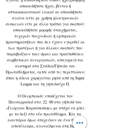
οποιουδήποτε ήχου, βίντεο ή 
οπτικοακουστικού υλικού σε οποιοδήποτε 
αγώνα (είτε με χρήση ηλεκτρονικών 
συσκευών είτε με άλλο τρόπο) για σκοπούς 
οποιασδήποτε μορφής στοιχήματος, 
τυχερών παιχνιδιών ή εμπορικών 
δραστηριοτήτων που δεν έχουν εγκριθεί εκ 
των προτέρων ή για άλλους σκοπούς που 
παραβιάζουν τους όρους και προϋποθέσεις 
συμβατικών συνεργασιών, απαγορεύεται 
αυστηρά στα Στάδια/Γήπεδα του 
Πρωταθλήματος, εκτός από τις περιπτώσεις 
όπου η άδεια χορηγείται ρητά από τη Super 
League και τη γηπεδούχο Π. 

Ο Ολυμπιακός υποδέχεται τον 
Πανσερραϊκό στις 22. 00 στο γήπεδό του 
«Γεώργιος Καραϊσκάκης» με στόχο να μπει 
με το δεξί στο νέο πρωτάθλημα. Και τα 
λιοντάρια όμως στοχεύουν σε ένα θετικό 
αποτέλεσμα, αγωνιζόμενοι στη Super 