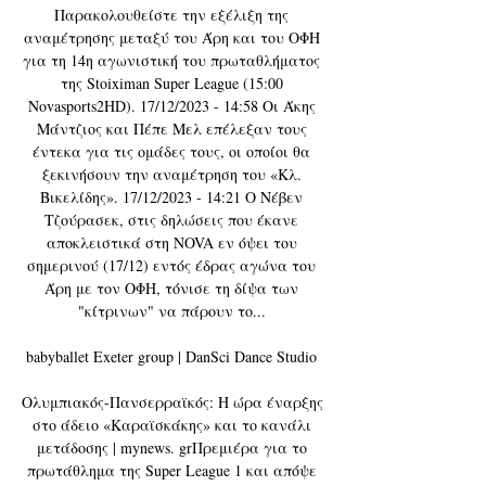
Παρακολουθείστε την εξέλιξη της 
αναμέτρησης μεταξύ του Άρη και του ΟΦΗ 
για τη 14η αγωνιστική του πρωταθλήματος 
της Stoiximan Super League (15:00 
Novasports2HD). 17/12/2023 - 14:58 Οι Άκης 
Μάντζιος και Πέπε Μελ επέλεξαν τους 
έντεκα για τις ομάδες τους, οι οποίοι θα 
ξεκινήσουν την αναμέτρηση του «Κλ. 
Βικελίδης». 17/12/2023 - 14:21 Ο Νέβεν 
Τζούρασεκ, στις δηλώσεις που έκανε 
αποκλειστικά στη NOVA εν όψει του 
σημερινού (17/12) εντός έδρας αγώνα του 
Άρη με τον ΟΦΗ, τόνισε τη δίψα των 
"κίτρινων" να πάρουν το... 

babyballet Exeter group | DanSci Dance Studio 

Ολυμπιακός-Πανσερραϊκός: Η ώρα έναρξης 
στο άδειο «Καραϊσκάκης» και το κανάλι 
μετάδοσης | mynews. grΠρεμιέρα για το 
πρωτάθλημα της Super League 1 και απόψε 