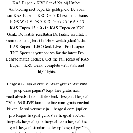
KAS Eupen - KRC Genk! Nu bij Unibet. 
Aanbieding met beperkte geldigheid De vorm 
van KAS Eupen - KRC Genk Klassement Teams 
P GS W G V DS 7 KRC Genk 25 16 6 3 13 
KAS Eupen 15 4 9 -14 KAS Eupen en KRC 
Genk: De laatste resultaten De laatste resultaten 
Gemiddelde cijfers (laatste 6 wedstrijden) 2 dec. 
KAS Eupen - KRC Genk Live - Pro League 
TNT Sports is your source for the latest Pro 
League match updates. Get the full recap of KAS 
Eupen - KRC Genk, complete with stats and 
highlights. 

Hesgoal GENK-Kortrijk. Waar gratis? Wat vind 
je op deze pagina? Kijk hier gratis naar 
voetbalwedstrijden uit de Genk Hesgoal. Hesgoal 
TV en 365LIVE kun je online naar gratis voetbal 
kijken. Je zal verrast zijn... hesgoal com jupiler 
pro league hesgoal genk stvv hesgoal voetbal 
hesgoals hesgoal genk hesgoal. com hesgoal krc 
genk hesgoal standard antwerp hesgoal genk 