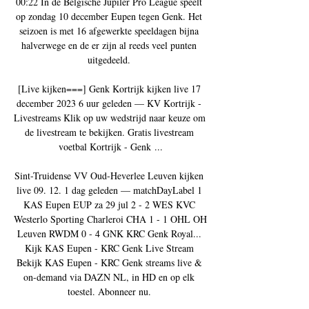
00:22 In de Belgische Jupiler Pro League speelt 
op zondag 10 december Eupen tegen Genk. Het 
seizoen is met 16 afgewerkte speeldagen bijna 
halverwege en de er zijn al reeds veel punten 
uitgedeeld. 

[Live kijken===] Genk Kortrijk kijken live 17 
december 2023 6 uur geleden — KV Kortrijk - 
Livestreams Klik op uw wedstrijd naar keuze om 
de livestream te bekijken. Gratis livestream 
voetbal Kortrijk - Genk ...

Sint-Truidense VV Oud-Heverlee Leuven kijken 
live 09. 12. 1 dag geleden — matchDayLabel 1 
KAS Eupen EUP za 29 jul 2 - 2 WES KVC 
Westerlo Sporting Charleroi CHA 1 - 1 OHL OH 
Leuven RWDM 0 - 4 GNK KRC Genk Royal... 
Kijk KAS Eupen - KRC Genk Live Stream 
Bekijk KAS Eupen - KRC Genk streams live & 
on-demand via DAZN NL, in HD en op elk 
toestel. Abonneer nu. 
