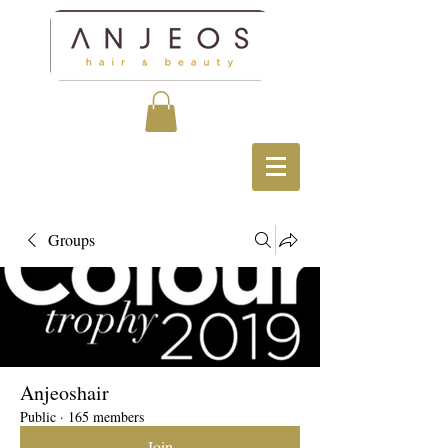
Groups
Anjeoshair
Public
·
165 members
Join