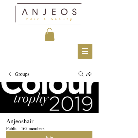
Groups
Anjeoshair
Public
·
165 members
Join