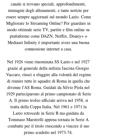
canale si trovano speciali, approfondimenti, 
immagini degli allenamenti, e tante notizie per 
essere sempre aggiornati sul mondo Lazio. Come 
Migliorare lo Streaming Online? Per guardare in 
modo ottimale serie TV, partite e film online su 
piattaforme come DAZN, Netflix, Disney+ o 
Mediaset Infinity è importante avere una buona 
connessione internet a casa. 

Nel 1926 viene rinominata SS Lazio e nel 1927 
grazie al generale della milizia fascista Giorgio 
Vaccaro, riuscì a sfuggire alla volontà del regime 
di riunire tutte le squadre di Roma in quella che 
divenne l'AS Roma. Guidati da Silvio Piola nel 
1929 parteciparono al primo campionato di Serie 
A. Il primo trofeo ufficiale arriva nel 1958, si 
tratta della Coppa Italia. Nel 1961 e 1971 la 
Lazio retrocede in Serie B ma guidata da 
Tommaso Maestrelli appena tornata in Serie A 
combatte per il titolo riuscendo a vincere il suo 
primo scudetto nel 1973-74. 
