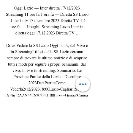
Oggi Lazio — Inter diretta 17/12/2023 
Streaming 11 ore fa 1 ora fa — Diretta SS Lazio 
- Inter in tv 17 dicembre 2023 Diretta TV 1 4 
ore fa — Inzaghi. Streaming Lazio Inter in 
diretta oggi 17.12.2023 Diretta TV ...

Dove Vedere la SS Lazio Oggi in Tv, dal Vivo e 
in StreamingI tifosi della SS Lazio cercano 
sempre di trovare le ultime notizie e di scoprire 
tutti i modi per seguire i propri beniamini, dal 
vivo, in tv e in streaming. Sommario: Le 
Prossime Partite della Lazio - Dicembre 
2023DataPartitaCome 
Vederla2/12/202318:00Lazio-Cagliari(Serie 
A)Su DAZN5/12/202321:00Lazio-Genoa(Coppa 
Italia)Su Canale 59/12/202315:00Hellas Verona-
Lazio(Serie A)Su 
DAZN13/12/202321:00Atlético Madrid-
Lazio(Champions League)Su Sky Sport, NOW e 
Infinity17/12/202320:45Lazio-Inter(Serie A)Su 
DAZN22/12/202318:30Empoli-Lazio(Serie 