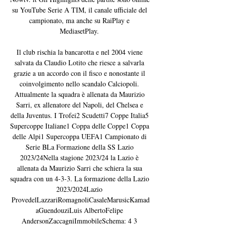
su YouTube Serie A TIM, il canale ufficiale del 
campionato, ma anche su RaiPlay e 
MediasetPlay. 

Il club rischia la bancarotta e nel 2004 viene 
salvata da Claudio Lotito che riesce a salvarla 
grazie a un accordo con il fisco e nonostante il 
coinvolgimento nello scandalo Calciopoli. 
Attualmente la squadra è allenata da Maurizio 
Sarri, ex allenatore del Napoli, del Chelsea e 
della Juventus. I Trofei2 Scudetti7 Coppe Italia5 
Supercoppe Italiane1 Coppa delle Coppe1 Coppa 
delle Alpi1 Supercoppa UEFA1 Campionato di 
Serie BLa Formazione della SS Lazio 
2023/24Nella stagione 2023/24 la Lazio è 
allenata da Maurizio Sarri che schiera la sua 
squadra con un 4-3-3. La formazione della Lazio 
2023/2024Lazio 
ProvedelLazzariRomagnoliCasaleMarusicKamad
aGuendouziLuis AlbertoFelipe 
AndersonZaccagniImmobileSchema: 4 3 