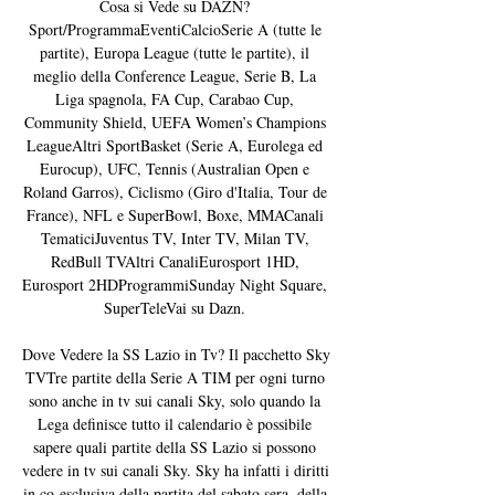
Cosa si Vede su DAZN? 
Sport/ProgrammaEventiCalcioSerie A (tutte le 
partite), Europa League (tutte le partite), il 
meglio della Conference League, Serie B, La 
Liga spagnola, FA Cup, Carabao Cup, 
Community Shield, UEFA Women’s Champions 
LeagueAltri SportBasket (Serie A, Eurolega ed 
Eurocup), UFC, Tennis (Australian Open e 
Roland Garros), Ciclismo (Giro d'Italia, Tour de 
France), NFL e SuperBowl, Boxe, MMACanali 
TematiciJuventus TV, Inter TV, Milan TV, 
RedBull TVAltri CanaliEurosport 1HD, 
Eurosport 2HDProgrammiSunday Night Square, 
SuperTeleVai su Dazn. 

Dove Vedere la SS Lazio in Tv? Il pacchetto Sky 
TVTre partite della Serie A TIM per ogni turno 
sono anche in tv sui canali Sky, solo quando la 
Lega definisce tutto il calendario è possibile 
sapere quali partite della SS Lazio si possono 
vedere in tv sui canali Sky. Sky ha infatti i diritti 
in co-esclusiva della partita del sabato sera, della 