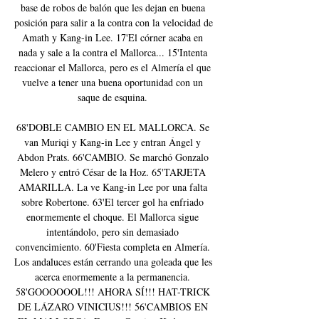
base de robos de balón que les dejan en buena 
posición para salir a la contra con la velocidad de 
Amath y Kang-in Lee. 17'El córner acaba en 
nada y sale a la contra el Mallorca... 15'Intenta 
reaccionar el Mallorca, pero es el Almería el que 
vuelve a tener una buena oportunidad con un 
saque de esquina. 

68'DOBLE CAMBIO EN EL MALLORCA. Se 
van Muriqi y Kang-in Lee y entran Ángel y 
Abdon Prats. 66'CAMBIO. Se marchó Gonzalo 
Melero y entró César de la Hoz. 65'TARJETA 
AMARILLA. La ve Kang-in Lee por una falta 
sobre Robertone. 63'El tercer gol ha enfriado 
enormemente el choque. El Mallorca sigue 
intentándolo, pero sin demasiado 
convencimiento. 60'Fiesta completa en Almería. 
Los andaluces están cerrando una goleada que les 
acerca enormemente a la permanencia. 
58'GOOOOOOL!!! AHORA SÍ!!! HAT-TRICK 
DE LÁZARO VINICIUS!!! 56'CAMBIOS EN 