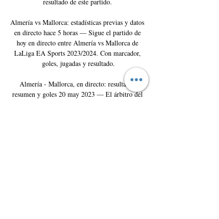
resultado de este partido. 

Almería vs Mallorca: estadísticas previas y datos 
en directo hace 5 horas — Sigue el partido de 
hoy en directo entre Almería vs Mallorca de 
LaLiga EA Sports 2023/2024. Con marcador, 
goles, jugadas y resultado.

Almería - Mallorca, en directo: resultado, 
resumen y goles 20 may 2023 — El árbitro del 
partido. Carlos del Cerro Grande es el árbitro 
asignado para el partido Almería vs Mallorca, 
duelo de LaLiga de la 35ª jornada.

▶️ Almeria vs Mallorca - en vivo ver partido 
online y Almeria vs Mallorca en vivo online, en 
directo y predicciones y Head to Head ; 0-1, 1-0, 
2-1 ; Probabilidad, 10%, 10%, 8%.

UD Almería - RCD Mallorca » Pronósticos, 
Resultados & Streaming + CuotasMuchos 
aficionados estarán viendo el partido entre RCD 