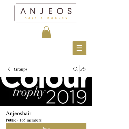
Groups
Anjeoshair
Public
·
165 members
Join