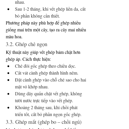
nhau.
Sau 1-2 tháng, khi vết ghép liền da, cắt 
bỏ phần không cần thiết.
Phương pháp này phù hợp để ghép nhiều 
giống mai trên một cây, tạo ra cây mai nhiều 
màu hoa.
3.2. Ghép chẻ ngọn
Kỹ thuật này giúp vết ghép bám chặt hơn 
ghép áp. Cách thực hiện:
Chẻ đôi gốc ghép theo chiều dọc.
Cắt vát cành ghép thành hình nêm.
Đặt cành ghép vào chỗ chẻ sao cho hai 
mặt vỏ khớp nhau.
Dùng dây quấn chặt vết ghép, không 
tưới nước trực tiếp vào vết ghép.
Khoảng 2 tháng sau, khi chồi phát 
triển tốt, cắt bỏ phần ngọn gốc ghép.
3.3. Ghép mắt (ghép bo – chồi ngủ)