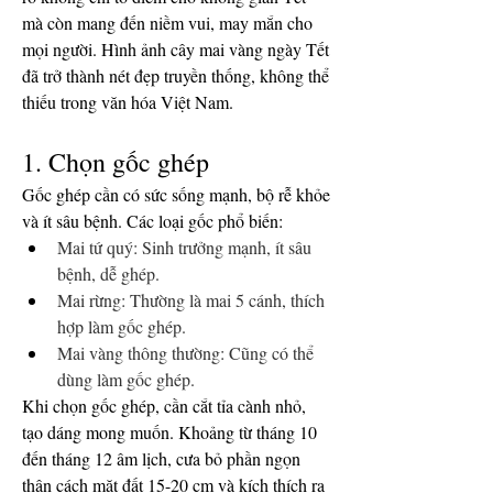
mà còn mang đến niềm vui, may mắn cho 
mọi người. Hình ảnh cây mai vàng ngày Tết 
đã trở thành nét đẹp truyền thống, không thể 
thiếu trong văn hóa Việt Nam.
1. Chọn gốc ghép
Gốc ghép cần có sức sống mạnh, bộ rễ khỏe 
và ít sâu bệnh. Các loại gốc phổ biến:
Mai tứ quý: Sinh trưởng mạnh, ít sâu 
bệnh, dễ ghép.
Mai rừng: Thường là mai 5 cánh, thích 
hợp làm gốc ghép.
Mai vàng thông thường: Cũng có thể 
dùng làm gốc ghép.
Khi chọn gốc ghép, cần cắt tỉa cành nhỏ, 
tạo dáng mong muốn. Khoảng từ tháng 10 
đến tháng 12 âm lịch, cưa bỏ phần ngọn 
thân cách mặt đất 15-20 cm và kích thích ra 