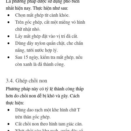
Là phương pháp được sử dụng phổ biến 
nhất hiện nay. Thực hiện như sau:
Chọn mắt ghép từ cành khỏe.
Trên gốc ghép, cắt một miếng vỏ hình 
chữ nhật nhỏ.
Lấy mắt ghép đặt vào vị trí đã cắt.
Dùng dây nylon quấn chặt, che chắn 
nắng, tưới nước hợp lý.
Sau 15 ngày, kiểm tra mắt ghép, nếu 
còn xanh là đã thành công.
3.4. Ghép chồi non
Phương pháp này có tỷ lệ thành công thấp 
hơn do chồi non dễ bị khô và gãy. Cách 
thực hiện:
Dùng dao rạch một khe hình chữ T 
trên thân gốc ghép.
Cắt chồi non theo hình tam giác cân.
Nhét chồi vào khe rạch, quấn dây cố 