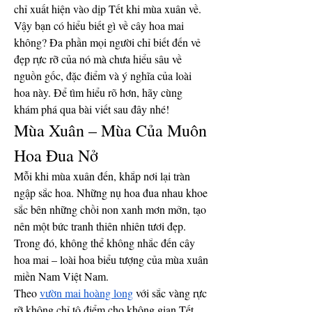
chỉ xuất hiện vào dịp Tết khi mùa xuân về. 
Vậy bạn có hiểu biết gì về cây hoa mai 
không? Đa phần mọi người chỉ biết đến vẻ 
đẹp rực rỡ của nó mà chưa hiểu sâu về 
nguồn gốc, đặc điểm và ý nghĩa của loài 
hoa này. Để tìm hiểu rõ hơn, hãy cùng 
khám phá qua bài viết sau đây nhé!
Mùa Xuân – Mùa Của Muôn 
Hoa Đua Nở
Mỗi khi mùa xuân đến, khắp nơi lại tràn 
ngập sắc hoa. Những nụ hoa đua nhau khoe 
sắc bên những chồi non xanh mơn mởn, tạo 
nên một bức tranh thiên nhiên tươi đẹp. 
Trong đó, không thể không nhắc đến cây 
hoa mai – loài hoa biểu tượng của mùa xuân 
miền Nam Việt Nam.
Theo 
vườn mai hoàng long
 với sắc vàng rực 
rỡ không chỉ tô điểm cho không gian Tết 