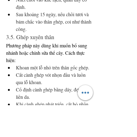
định.
Sau khoảng 15 ngày, nếu chồi tươi và 
bám chắc vào thân ghép, coi như thành 
công.
3.5. Ghép xuyên thân
Phương pháp này dùng khi muốn bổ sung 
nhánh hoặc chỉnh sửa thế cây. Cách thực 
hiện:
Khoan một lỗ nhỏ trên thân gốc ghép.
Cắt cành ghép vót nhọn đầu và luồn 
qua lỗ khoan.
Cố định cành ghép bằng dây, đợi cây 
liền da.
Khi cành ghép phát triển, cắt bỏ phần 
không cần thiết.
====>> Xem thêm: Tìm hiểu thêm về 
mai 
vàng quê dừa bến tre
4. Chăm sóc sau ghép