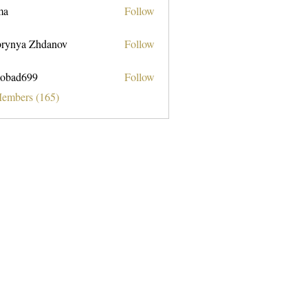
ma
Follow
rynya Zhdanov
Follow
obad699
Follow
699
Members (165)