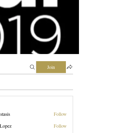
Join
stasis
Follow
 Lopez
Follow