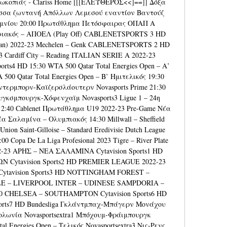
κοπιάς - Clariss Home [[[ΕΛΕΎΘΕΡΟΣ<<]==]] Δόξα 
σσα ζωντανή Απόλλων Λεμεσού εναντίον Βαντούζ 
ιμνίου 20:00 Πρωτάθλημα Πετόσφαιρας ΟΠΑΠ Α 
ιακός – ΑΠΟΕΛ (Play Off) CABLENETSPORTS 3 HD 
elgian) 2022-23 Mechelen – Genk CABLENETSPORTS 2 HD 
 Cardiff City – Reading ITALIAN SERIE A 2022-23 
ts4 HD 15:30 WTA 500 Qatar Total Energies Open – Α’ 
500 Qatar Total Energies Open – Β’ Ημιτελικός 19:30 
άντερμπορν-Καϊζερσλάουτερν Novasports Prime 21:30 
υγκσμπουργκ-Χόφενχαϊμ Novasports3 Ligue 1 – 24η 
12:40 Cablenet Πρωτάθλημα U19 2022-23 Pre-Game Νέα 
 Σαλαμίνα – Ολυμπιακός 14:30 Millwall – Sheffield 
nion Saint-Gilloise – Standard Eredivisie Dutch League 
0 Copa De La Liga Profesional 2023 Tigre – River Plate 
3 ΑΡΗΣ – ΝΕΑ ΣΑΛΑΜΙΝΑ Cytavision Sports1 HD 
ytavision Sports2 HD PREMIER LEAGUE 2022-23 
tavision Sports3 HD NOTTINGHAM FOREST – 
 – LIVERPOOL INTER – UDINESE SAMPDORIA – 
CHELSEA – SOUTHAMPTON Cytavision Sports6 HD 
orts7 HD Bundesliga Γκλάντμπαχ-Μπάγερν Μονάχου 
ολωνία Novasportsextra1 Μπόχουμ-Φράιμπουργκ 
al Energies Open – Τελικός Novasportsextra3 Νις-Ρενς 