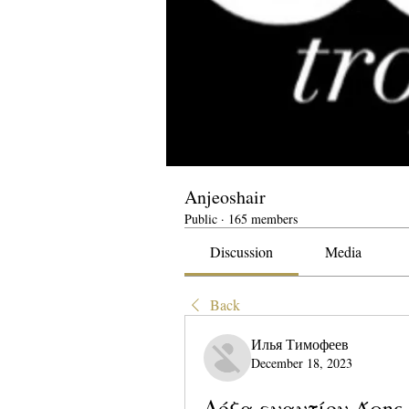
Anjeoshair
Public
·
165 members
Discussion
Media
Back
Илья Тимофеев
December 18, 2023
Δόξα εναντίον Άρης 