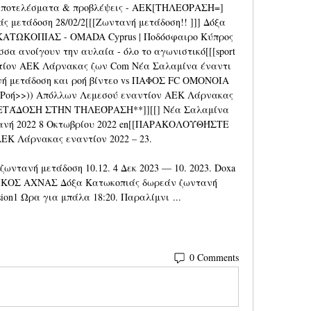
i αποτελέσματα & προβλέψεις - AEK[ΤΗΛΕΌΡΑΣΗ=] 
 μετάδοση 28/02/2[[[Ζωντανή μετάδοση!! ]]] Δόξα 
ΑΤΩΚΟΠΙΑΣ - OMADA Cyprus | Ποδόσφαιρο Κύπρος 
σα ανοίγουν την αυλαία - όλο το αγωνιστικό[[[sport 
τίον ΑΕΚ Λάρνακας ζων Com Nέα Σαλαμίνα έναντι 
ή μετάδοση και ροή βίντεο vs ΠΑΦΟΣ FC ΟΜΟΝΟΙΑ 
οή>>)) Απόλλων Λεμεσού εναντίον ΑΕΚ Λάρνακας 
 ΜΕΤΆΔΟΣΗ ΣΤΗΝ ΤΗΛΕΌΡΑΣΗ**]][[] Νέα Σαλαμίνα 
ανή 2022 8 Οκτωβρίου 2022 en[[ΠΑΡΑΚΟΛΟΥΘΉΣΤΕ 
ΕΚ Λάρνακας εναντίον 2022 – 23. 

ντανή μετάδοση 10.12. 4 Δεκ 2023 — 10. 2023. Doxa 
ΘΝΙΚΟΣ ΑΧΝΑΣ Δόξα Κατωκοπιάς δωρεάν ζωντανή 
ision1 Ωρα για μπάλα 18:20. Παραλίμνι ...
0 Comments