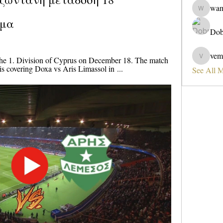
wa
wama
ύμα
Dob
vem
the 1. Division of Cyprus on December 18. The match 
vemobad
s covering Doxa vs Aris Limassol in ...
See All 