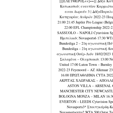
[[[ΕΛΕΎΘΕΡΟΣ<<]==]] Δόξα Κατω
Κατωκοπιάς εναντίον Καρμιώτι
ειναι δωρεάν 3 | ΔόξαΠαραλ
Κατηγορίας Ανδρών 2022-23 Παφ
21:00 21:45 Jupiler Pro League (B
22:00 EFL Championship 2022-23
SASSUOLO – NAPOLI Cytavision Spor
Ημιτελικός Novasports6 17:30 WTA 
Bundesliga 2 – 21η αγωνιστική Π
Bundesliga – 21η αγωνιστική Άο
αγωνιστική Οσέρ-Λιόν 18/02/2023 
Σαλαμίνα – Ολυμπιακός 13:00 Νέα
United 17:00 Luton Town – Burnley U
2022-23 Feyenoord – AZ Alkmaar 23:0
16:00 ΠΡΩΤΑΘΛΗΜΑ CYTA 2022-2
ΑΚΡΙΤΑΣ ΧΛΩΡΑΚΑΣ – ΑΠΟΛΛΩΝ C
ASTON VILLA – ARSENAL Cy
MANCHESTER CITY NEWCASTLE
BOLOGNA MONZA – MILAN 16:30 
EVERTON – LEEDS Cytavision Sp
Novasports3* Στουτγκάρδη-Κ
Novasportsextra2 WTA 500 Qatar Tot