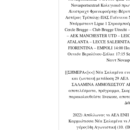
Novasportsextra4 Κολεγιακό πρωτ
Άινστραχτ Φρανκφούρτης-Βέρντε
Αστέρας Τρίπολης-ΠΑΣ Γιάννινα No
Ντάρμσταντ Ligue 1 Στρασμπούρ-Αν
Cercle Brugge – Club Brugge Utrecht
– ΑΕΚ MANCHESTER UTD – LEIC
ATALANTA – LECCE SALERNITAN
FIORENTINA – EMPOLI 14:00 Παρ
Ουνιόν Βερολίνου-Σάλκε 17:15 Se
Ναντ Novaspo
[[ΣΉΜΕΡΑ<]<<] Νέα Σαλαμίνα ενα
και ζωντανή μετάδοση 29 ΑΕΛ 
ΣΑΛΑΜΙΝΑ ΑΜΜΟΧΩΣΤΟΥ ΑΕΛ Λ
αποτελέσματα, πρόγραμμα, Σκορ
παρακολουθείστε livescore, απο
Δό
2022) Απόλλωνας vs ΑΕΛ ΕΝΠ 
Καρμιώτισσα Νέα Σαλαμίνα vs Α
γύρος14η Αγωνιστική (10. 