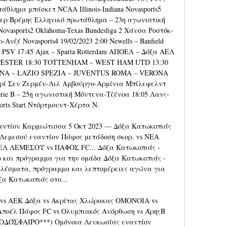
άθλημα μπάσκετ NCAA Illinois-Indiana Novasports5 
ρ Βρέμης Ελληνικό πρωτάθλημα – 23η αγωνιστική 
vasports2 Oklahoma-Texas Bundesliga 2 Χάνσα Ροστόκ-
ζέ Novasports4 19/02/2023 2:00 Newells – Banfield 
 – PSV 17:45 Ajax – Sparta Rotterdam ΑΠΟΕΛ – Δόξα ΑΕΛ 
ESTER 18:30 TOTTENHAM – WEST HAM UTD 13:30 
A – LAZIO SPEZIA – JUVENTUS ROMA – VERONA 
ί Σεν Ζερμέν-Λιλ Αμβούργο-Αρμίνια Μπίλεφελντ 
rie B – 25η αγωνιστική Μόντενα-Τζένοα 18:05 Λανς-
rts Start Ντόρτμουντ-Χέρτα N. 

ντίον Καρμιώτισσα 5 Οκτ 2023 — Δόξα Κατωκοπιάς 
Λεμεσού εναντίον Πάφος μετάδοση σκορ. vs ΝΕΑ 
ΕΜΕΣΟΥ vs ΠΑΦΟΣ FC... Δόξα Κατωκοπιάς - 
 και πρόγραμμα για την ομάδα Δόξα Κατωκοπιάς - 
τελέσματα, πρόγραμμα και λεπτομέρειες αγώνα για 
ξα Κατωκοπιάς στο... 

vs ΑΕΚ Δόξα vs Ακρίτας Χλώρακας ΟΜΟΝΟΙΑ vs 
ποέλ Πάφος FC vs Ολυμπιακός Ανόρθωση vs ΆρηςΒ 
(ΠΟΔΌΣΦΑΙΡΟ***) Ομόνοια Λευκωσίας εναντίον 