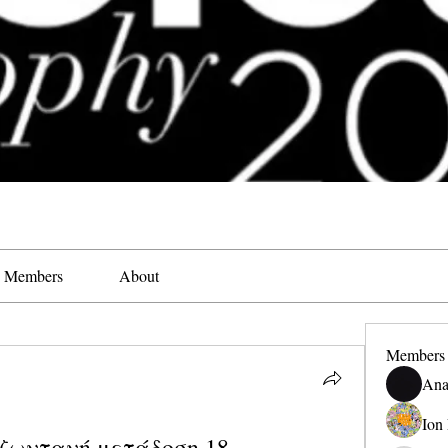
Members
About
Members
Ana
Ion
ζωντανή μετάδοση 18 