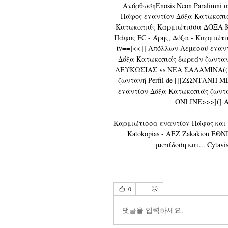
ΑνόρθωσηEnosis Neon Paralimn
Πάφος εναντίον Δόξα Κατωκοπιάς
Κατωκοπιάς Καρμιώτισσα ΔΟΞΑ Κ
Πάφος FC - Άρης, Δόξα - Καρμιώτισ
tv==]<<]] Απόλλων Λεμεσού εναν
Δόξα Κατωκοπιάς δωρεάν ζωνταν
ΛΕΥΚΩΣΙΑΣ vs ΝΕΑ ΣΑΛΑΜΙΝΑ((Ρ
ζωντανή Perfil de [[[ΖΩΝΤΑΝΉ
εναντίον Δόξα Κατωκοπιάς ζωντ
ONLINE>>>](] Α
Καρμιώτισσα εναντίον Πάφος και ζω
Katokopias - AEZ Zakakiou Ε
μετάδοση και... Cytav
0
댓글을 입력하세요.