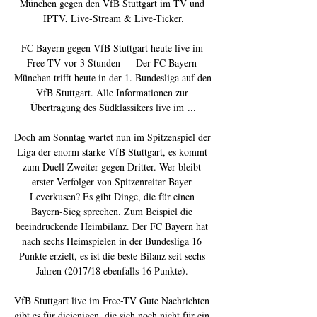
München gegen den VfB Stuttgart im TV und 
IPTV, Live-Stream & Live-Ticker.

FC Bayern gegen VfB Stuttgart heute live im 
Free-TV vor 3 Stunden — Der FC Bayern 
München trifft heute in der 1. Bundesliga auf den 
VfB Stuttgart. Alle Informationen zur 
Übertragung des Südklassikers live im ...

Doch am Sonntag wartet nun im Spitzenspiel der 
Liga der enorm starke VfB Stuttgart, es kommt 
zum Duell Zweiter gegen Dritter. Wer bleibt 
erster Verfolger von Spitzenreiter Bayer 
Leverkusen? Es gibt Dinge, die für einen 
Bayern-Sieg sprechen. Zum Beispiel die 
beeindruckende Heimbilanz. Der FC Bayern hat 
nach sechs Heimspielen in der Bundesliga 16 
Punkte erzielt, es ist die beste Bilanz seit sechs 
Jahren (2017/18 ebenfalls 16 Punkte). 

VfB Stuttgart live im Free-TV Gute Nachrichten 
gibt es für diejenigen, die sich noch nicht für ein 