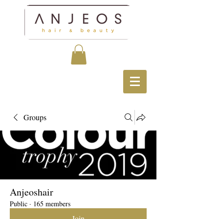
Groups
Anjeoshair
Public
·
165 members
Join