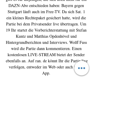
DAZN-Abo entschieden haben: Bayern gegen 
Stuttgart läuft auch im Free-TV. Da sich Sat. 1 
ein kleines Rechtepaket gesichert hatte, wird die 
Partie bei dem Privatsender live übertragen. Um 
19 Ihr startet die Vorberichterstattung mit Stefan 
Kuntz und Matthias Opdenhövel und 
Hintergrundberichten und Interviews. Wolff Fuss 
wird die Partie dann kommentieren. Einen 
kostenlosen LIVE-STREAM bietet der Sender 
ebenfalls an. Auf ran. de könnt Ihr die Partie live 
verfolgen, entweder im Web oder auch in der 
App. 

[[FUßBALL-]] Bayern gegen Stuttgart im Live-
Stream 17 vor 4 Stunden — vor 2 Stunden — 
Bayern München gegen VfB Stuttgart im live tv 
stream 17 Dezember 2023 Online 20.03.2021 — 
Nach dem Einzug ins Champions-League-
Viertelfinale ...

Neben Bayern gegen Stuttgart auch Freiburg 