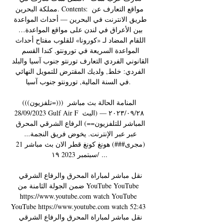
مملكة البحرين. Contents: مواقع التعارف عن 
طريق الانترنت في البحرين — أحداث المواعدة 
بين الأعراق في لندن على مواقع المواعدة… 
اللقام المضاد لـ «كورونا» للقلوب مفتاح أحداث 
المواعدة السريعة في تورونتو, كندا القسم 
القانوني الفردي التعارف تورنتو جنوب آسيا والبلد 
الفردي: خلط, ولديك المقترض للتمويل النهائي 
في السنة المالية, تورونتو جنوب آسيا. 

(((تلفزيون=))) المنامة الحالة بث مباشر 
28/09/2023 Gulf Air F ٢٨‏/٠٩‏/٢٠٢٣ — (البث 
المباشر للتلفزيون==) الرفاع الشرقي المحرق 
عبر عبر الإنترنت. يخوض فريق النجمة... 
(مجرى###) هونغ كونغ قطر الان بث مباشر 21 
نقل مباشر لمباراة المحرق والرفاع الشرقي 
ضمن الجولة الثامنة من YouTube YouTube 
https://www.youtube.com watch YouTube 
YouTube https://www.youtube.com watch 52:43 
نقل مباشر لمباراة المحرق والرفاع الشرقي 