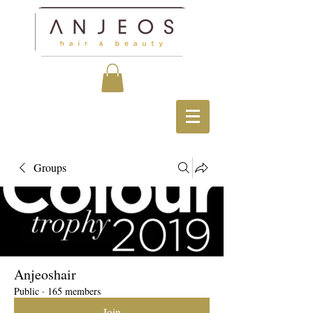
Groups
Anjeoshair
Public
·
165 members
Join