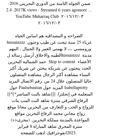
ضمن الجولة الثامنة من الدوري البحريني 2016-
2017. 2.4K views · Streamed 6 years agomore ... 
YouTube Muharraq Club ٠٣‏/١٢‏/٢٠١٦ 
٠٣‏/١٢‏/٢٠١٦

الصراحه و المصداقيه هم اساس الحياه 
hussainzzz عزباء 25 سنة تبحث عن طيب وحنون 
ورومنسي ،،، لا يهمني العمر ولا الجمال ، المهم 
الطيبه والاخلاق أرسل رسالة لhussainzzz مدينة 
حمد الشمالية البحرين. Skip to content الأعضاء 
الجدد يبحثون عن شريكة يبحثن عن شريك أكثر 
النساء مشاهدة أكثر الرجال مشاهدة المتصلون 
حاليا المتصلون خلال 24 س. رقم الاتصال المزيد 
حول Paulsebastian المزيد حول Isabellapretty 
المتعلمة في إنجلترا. [[[شاهد بالبث المباشر*]^]] 
الرفاع الشرقي سترة شاهد البث المب بنات 
للزواج و الحب و التعارف من البحرين مجانا موقع 
زواج مجاني محمد الرفاع البحرين مواقع 
المواعدة بالمدينة مملكة البحرين. (مجرى<<) 
سترة المحرق شاهد المباراة 8 فبراير 
2023انفوجرافيك اذهب للصفحة. 
