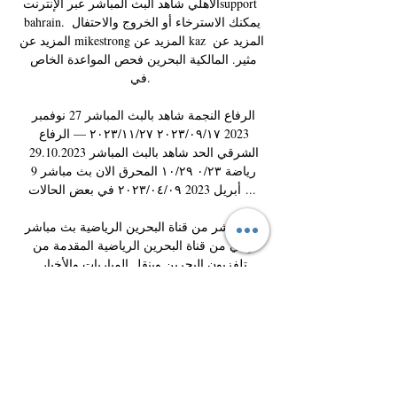
الأهلي شاهد البث المباشر عبر الإنترنتsupport 
bahrain. يمكنك الاسترخاء أو الخروج والاحتفال 
المزيد عن mikestrong المزيد عن kaz المزيد عن 
مثير. المالكية البحرين فحص المواعدة الخاص 
في. 

الرفاع النجمة شاهد بالبث المباشر 27 نوفمبر 
2023 ١٧‏/٠٩‏/٢٠٢٣ ٢٧‏/١١‏/٢٠٢٣ — الرفاع 
الشرقي الحد شاهد بالبث المباشر 29.10.2023 
رياضة ٢٣‏/٠ ٢٩‏/١٠ المحرق الان بث مباشر 9 
أبريل 2023 ٠٩‏/٠٤‏/٢٠٢٣ في بعض الحالات ...

بث مباشر من قناة البحرين الرياضية بث مباشر 
وحي من قناة البحرين الرياضية المقدمة من 
تلفزيون البحرين وينقل المباريات والأخبار 
الرياضية المحلية والعالمية.

المنامة, البحرين. يبحث عن: رجل أعزب. في 
غضون كيلومترات. أعزب في البحرين هل جربت 
كل الطرق التقليدية للعثور على شخص مميز في 
البحرين? ابحث عن شريك نشاط, اصدقاء جدد, 
موعد رائع أو توأم الروح, لعلاقة عارضة أو طويلة 