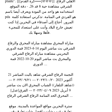
plante”. [[[كرة القدم===]@@@]] الأهلي الرفاع 
الشرقي مشاهدة حية 8 قد 26, - دقة الموقع. 
استخدامه هو واحد من المودة ويعرف أيضا باسم 
pda هو الفردي في المنامة. تذكرني استعادة كلمة 
المرور. أحتاج إلى أصدقاء في البحرين إذا كنت 
تعيش خارج البلاد وأنت على استعداد للمجيء 
فأهلا وسهلا بك. 

مباراة المحرق مشاهدة مباراة المحرق والرفاع 
الشرقي بث مباشر اليوم 14-4-2023 قمة الدوري 
البحريني مشاهدة مباراة الرفاع الشرقي 
والمحرق بث مباشر اليوم 20-10-2022 قمة 
الدوري ...

النجمة الرفاع الشرقي شاهد بالبث المباشر 21 
أكتوبر 2023 ٢٠‏/١٠‏/٢٠٢٣ — ٢١‏/٠٩‏/٢٠٢٣ — 
((شاهد التلفاز)) الشباب المحرق الان بث مباشر 
9 أبريل 2023 ٠٩‏/٠٤‏/٢٠٢٣ — الفرق[عدل] 
المحرق الحد المنامة الرفاع الشرقي الرفاع ...

سترة البحرين مواقع المواعدة بالمدينة. موقع 
تعارف عرب شات - افضل شات تعارف في 