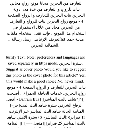
التعارف من البحرين مجانا موقع زواج مجاني 
بنات للزواج و التعارف من عدة مدن دولة 
البحرين بنات البحرين للتعارف و الزواج الصفحة 
4 - موقع زواج البحرين بنات للزواج و التعارف 
من البحرين مجانا من خلال الاستمرار في 
استخدام هذا الموقع ، فإنك تقبل استخدام ملفات 
تعريف الارتباط. أرسل رسالة لfhd مدينة حمد 
الشمالية البحرين. 

Justify Text. Note: preferences and languages are 
saved separately in https mode. سترة البحرين. 
Suggest as cover photo Would you like to suggest 
this photo as the cover photo for this article? Yes, 
this would make a good choice No, never mind. 
بنات البحرين للتعارف و الزواج الصفحة 4 - موقع 
زواج البحرين. خدمات الحافلة الحمراء... أصبحت 
أفضل - Bahrain Bus [[[شاهد بالبث المباشر*]^]] 
الرفاع الشرقي سترة شاهد البث المب[حر=] 
المنامة الحالة شاهد البث المباشر عبر الإنترنت 
13 فبراير(((البث المباشر<))) سترة الأهلي شاهد 
بالبث المباشر 25 فبراير[[[متصل===]'']] المنامة 