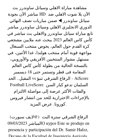
مشاهدة مباراة الاهلي وسياتل ساوندرز بث 
مباشر الآن بجودة HD الآن يلا شوت الاهلي ضد 
سياتل ساوندرز ◀️ ضمن مباريات نصف النهائي 
الدوري الانجليزي الاهلي وسياتل ساوندرز مباشر 
تابع مباراة سياتل ساوندرز والاهلي بث مباشر في 
كأس كاس العالم 2023 يبحث عنه ملايين مشجعي 
كرة القدم حول العالم، يخوض منتخب السنغال 
مواجهة قوية أمام منتخب هولندا، غدا الأثنين، في 
مستهل مشوار المنتخبين الأفريقي والأوروبي، 
بالنسخة الحالية من بطولة كأس كاس العالم 
المقامة فى قطر وتستمر حتى 18 ديسمبر 
المقبل.. الحد vs الرفاع الشرقي تنبؤ - AiScore 
Football LiveScore السلمان تدعو كبار السن 
والفئات الأكثر عرضة إلى مواصلة الالتزام 
بالإجراءات الاحترازية للحد من انتشار فيروس 
كورونا. عرض المزيد. 

(لايف سبورت@) الرفاع الشرقي سترة البث 
المباشر 09/03/2023О курсе Este se produjo en 
presencia y participación del Dr. Samir Hafez, 
Decano de la Facultad de Ingeniería Agrícola, 