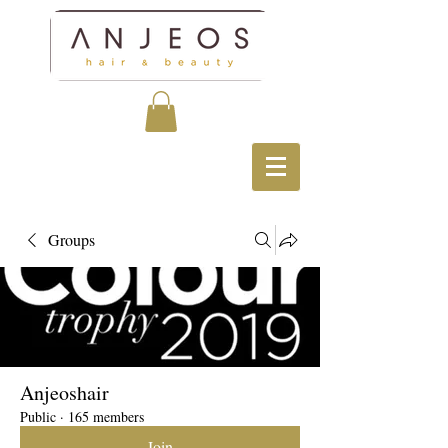
Groups
Anjeoshair
Public
·
165 members
Join