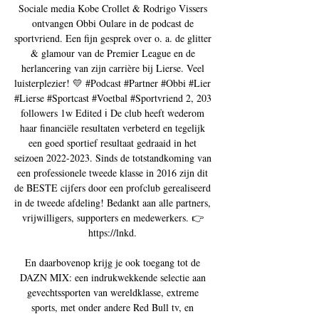
Sociale media Kobe Crollet & Rodrigo Vissers 
ontvangen Obbi Oulare in de podcast de 
sportvriend. Een fijn gesprek over o. a. de glitter 
& glamour van de Premier League en de 
herlancering van zijn carrière bij Lierse. Veel 
luisterplezier! 💛 #Podcast #Partner #Obbi #Lier 
#Lierse #Sportcast #Voetbal #Sportvriend 2, 203 
followers 1w Edited ℹ De club heeft wederom 
haar financiële resultaten verbeterd en tegelijk 
een goed sportief resultaat gedraaid in het 
seizoen 2022-2023. Sinds de totstandkoming van 
een professionele tweede klasse in 2016 zijn dit 
de BESTE cijfers door een profclub gerealiseerd 
in de tweede afdeling! Bedankt aan alle partners, 
vrijwilligers, supporters en medewerkers. 👉 
https://lnkd. 

En daarbovenop krijg je ook toegang tot de 
DAZN MIX: een indrukwekkende selectie aan 
gevechtssporten van wereldklasse, extreme 
sports, met onder andere Red Bull tv, en 