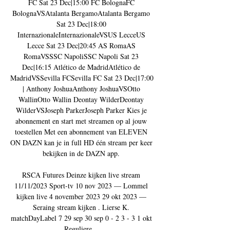
FC Sat 23 Dec|15:00 FC BolognaFC 
BolognaVSAtalanta BergamoAtalanta Bergamo 
Sat 23 Dec|18:00 
InternazionaleInternazionaleVSUS LecceUS 
Lecce Sat 23 Dec|20:45 AS RomaAS 
RomaVSSSC NapoliSSC Napoli Sat 23 
Dec|16:15 Atlético de MadridAtlético de 
MadridVSSevilla FCSevilla FC Sat 23 Dec|17:00 
| Anthony JoshuaAnthony JoshuaVSOtto 
WallinOtto Wallin Deontay WilderDeontay 
WilderVSJoseph ParkerJoseph Parker Kies je 
abonnement en start met streamen op al jouw 
toestellen Met een abonnement van ELEVEN 
ON DAZN kan je in full HD één stream per keer 
bekijken in de DAZN app. 

RSCA Futures Deinze kijken live stream 
11/11/2023 Sport-tv 10 nov 2023 — Lommel 
kijken live 4 november 2023 29 okt 2023 — 
Seraing stream kijken . Lierse K. 
matchDayLabel 7 29 sep 30 sep 0 - 2 3 - 3 1 okt 
Reguliere ...
