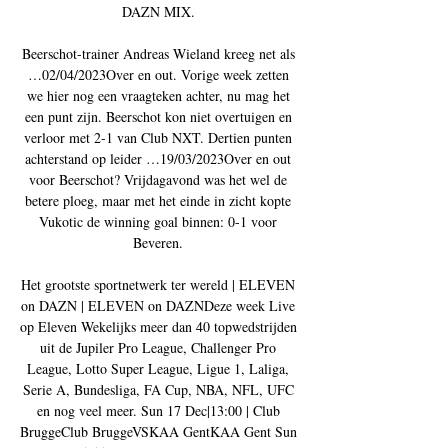
DAZN MIX. 

Beerschot-trainer Andreas Wieland kreeg net als 
…02/04/2023Over en out. Vorige week zetten 
we hier nog een vraagteken achter, nu mag het 
een punt zijn. Beerschot kon niet overtuigen en 
verloor met 2-1 van Club NXT. Dertien punten 
achterstand op leider …19/03/2023Over en out 
voor Beerschot? Vrijdagavond was het wel de 
betere ploeg, maar met het einde in zicht kopte 
Vukotic de winning goal binnen: 0-1 voor 
Beveren. 

Het grootste sportnetwerk ter wereld | ELEVEN 
on DAZN | ELEVEN on DAZNDeze week Live 
op Eleven Wekelijks meer dan 40 topwedstrijden 
uit de Jupiler Pro League, Challenger Pro 
League, Lotto Super League, Ligue 1, Laliga, 
Serie A, Bundesliga, FA Cup, NBA, NFL, UFC 
en nog veel meer. Sun 17 Dec|13:00 | Club 
BruggeClub BruggeVSKAA GentKAA Gent Sun 