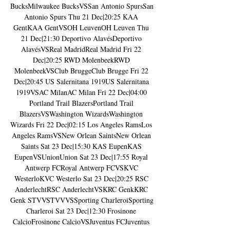
BucksMilwaukee BucksVSSan Antonio SpursSan 
Antonio Spurs Thu 21 Dec|20:25 KAA 
GentKAA GentVSOH LeuvenOH Leuven Thu 
21 Dec|21:30 Deportivo AlavésDeportivo 
AlavésVSReal MadridReal Madrid Fri 22 
Dec|20:25 RWD MolenbeekRWD 
MolenbeekVSClub BruggeClub Brugge Fri 22 
Dec|20:45 US Salernitana 1919US Salernitana 
1919VSAC MilanAC Milan Fri 22 Dec|04:00 
Portland Trail BlazersPortland Trail 
BlazersVSWashington WizardsWashington 
Wizards Fri 22 Dec|02:15 Los Angeles RamsLos 
Angeles RamsVSNew Orlean SaintsNew Orlean 
Saints Sat 23 Dec|15:30 KAS EupenKAS 
EupenVSUnionUnion Sat 23 Dec|17:55 Royal 
Antwerp FCRoyal Antwerp FCVSKVC 
WesterloKVC Westerlo Sat 23 Dec|20:25 RSC 
AnderlechtRSC AnderlechtVSKRC GenkKRC 
Genk STVVSTVVVSSporting CharleroiSporting 
Charleroi Sat 23 Dec|12:30 Frosinone 
CalcioFrosinone CalcioVSJuventus FCJuventus 