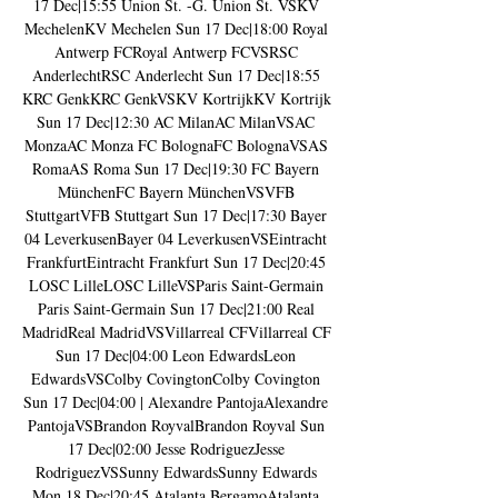
17 Dec|15:55 Union St. -G. Union St. VSKV 
MechelenKV Mechelen Sun 17 Dec|18:00 Royal 
Antwerp FCRoyal Antwerp FCVSRSC 
AnderlechtRSC Anderlecht Sun 17 Dec|18:55 
KRC GenkKRC GenkVSKV KortrijkKV Kortrijk 
Sun 17 Dec|12:30 AC MilanAC MilanVSAC 
MonzaAC Monza FC BolognaFC BolognaVSAS 
RomaAS Roma Sun 17 Dec|19:30 FC Bayern 
MünchenFC Bayern MünchenVSVFB 
StuttgartVFB Stuttgart Sun 17 Dec|17:30 Bayer 
04 LeverkusenBayer 04 LeverkusenVSEintracht 
FrankfurtEintracht Frankfurt Sun 17 Dec|20:45 
LOSC LilleLOSC LilleVSParis Saint-Germain 
Paris Saint-Germain Sun 17 Dec|21:00 Real 
MadridReal MadridVSVillarreal CFVillarreal CF 
Sun 17 Dec|04:00 Leon EdwardsLeon 
EdwardsVSColby CovingtonColby Covington 
Sun 17 Dec|04:00 | Alexandre PantojaAlexandre 
PantojaVSBrandon RoyvalBrandon Royval Sun 
17 Dec|02:00 Jesse RodriguezJesse 
RodriguezVSSunny EdwardsSunny Edwards 
Mon 18 Dec|20:45 Atalanta BergamoAtalanta 