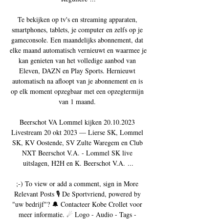
Te bekijken op tv's en streaming apparaten, 
smartphones, tablets, je computer en zelfs op je 
gameconsole. Een maandelijks abonnement, dat 
elke maand automatisch vernieuwt en waarmee je 
kan genieten van het volledige aanbod van 
Eleven, DAZN en Play Sports. Hernieuwt 
automatisch na afloopt van je abonnement en is 
op elk moment opzegbaar met een opzegtermijn 
van 1 maand. 

Beerschot VA Lommel kijken 20.10.2023 
Livestream 20 okt 2023 — Lierse SK, Lommel 
SK, KV Oostende, SV Zulte Waregem en Club 
NXT Beerschot V.A. - Lommel SK live 
uitslagen, H2H en K. Beerschot V.A. ...

;-) To view or add a comment, sign in More 
Relevant Posts 🎙 De Sportvriend, powered by 
"uw bedrijf"? 🔔 Contacteer Kobe Crollet voor 
meer informatie. ☄ Logo - Audio - Tags - 