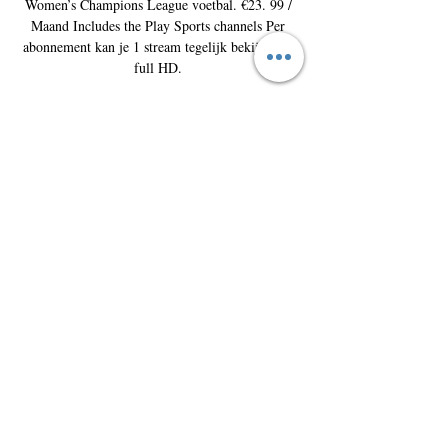
Women’s Champions League voetbal. €23. 99 / 
Maand Includes the Play Sports channels Per 
abonnement kan je 1 stream tegelijk bekijken in 
full HD. 

Gazet van AntwerpenWat het begin van een 
bekersprookje had kunnen zijn, is uitgedraaid op 
een avond om snel te vergeten voor Beerschot. 
Meer dan 10. 000 supporters zagen hoe Wieland 
en co. vol goede moed begonnen aan …
01/11/2023Beerschot heeft het seizoen 2022-
2023 afgesloten met een thuisnederlaag tegen 
Lierse. Thórisson had de Mannekes iets voorbij 
het halfuur op voorsprong gebracht, maar De 
Schryver keerde met twee …13/05/2023Terwijl 
RWDM dit weekend kampioen kan worden, kijkt 
Beerschot vooral uit naar het einde van het 
seizoen. 

Lommel SK Lommel SK Fixtures, Results, Live 
Scores, Live Streams ; Zondag, 17 December · 
Tweede Divisie ; 10:15. Lommel United vs 