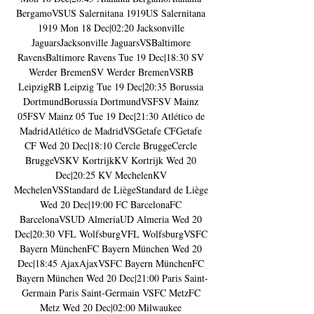
BergamoVSUS Salernitana 1919US Salernitana 
1919 Mon 18 Dec|02:20 Jacksonville 
JaguarsJacksonville JaguarsVSBaltimore 
RavensBaltimore Ravens Tue 19 Dec|18:30 SV 
Werder BremenSV Werder BremenVSRB 
LeipzigRB Leipzig Tue 19 Dec|20:35 Borussia 
DortmundBorussia DortmundVSFSV Mainz 
05FSV Mainz 05 Tue 19 Dec|21:30 Atlético de 
MadridAtlético de MadridVSGetafe CFGetafe 
CF Wed 20 Dec|18:10 Cercle BruggeCercle 
BruggeVSKV KortrijkKV Kortrijk Wed 20 
Dec|20:25 KV MechelenKV 
MechelenVSStandard de LiègeStandard de Liège 
Wed 20 Dec|19:00 FC BarcelonaFC 
BarcelonaVSUD AlmeriaUD Almeria Wed 20 
Dec|20:30 VFL WolfsburgVFL WolfsburgVSFC 
Bayern MünchenFC Bayern München Wed 20 
Dec|18:45 AjaxAjaxVSFC Bayern MünchenFC 
Bayern München Wed 20 Dec|21:00 Paris Saint-
Germain Paris Saint-Germain VSFC MetzFC 
Metz Wed 20 Dec|02:00 Milwaukee 