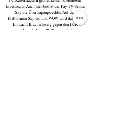
FC Kaiserslautern gibt es keinen kostenlosen 
Livestream. Auch hier besitzt der Pay-TV-Sender 
Sky die Übertragungsrechte. Auf den 
Plattformen Sky Go und WOW wird das Spiel 
Eintracht Braunschweig gegen den FCK 
gestreamt. Diese Plattformen sind 
kostenpflichtig. Alle Informationen zur 
Übertragung im Überblick. 

1. FC Kaiserslautern - Eintracht Braunschweig 
Live Bundesliga live Football match between 1. 
FC Kaiserslautern and Eintracht Braunschweig 
with Eurosport. The match starts at 2:30 PM on 
May 19th, 2024. Catch ...

Eintracht Braunschweig vs 1. Kaiserslautern 
H2H - Livescore Eintracht Braunschweig vs 1. 
Kaiserslautern H2H Football online, Soccer 
Online, Score live, Soccer results, Live football 
scores, Latest football scores.

Eintracht Braunschweig vs 1. FC Kaiserslautern 