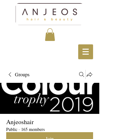
Groups
Anjeoshair
Public
·
165 members
Join