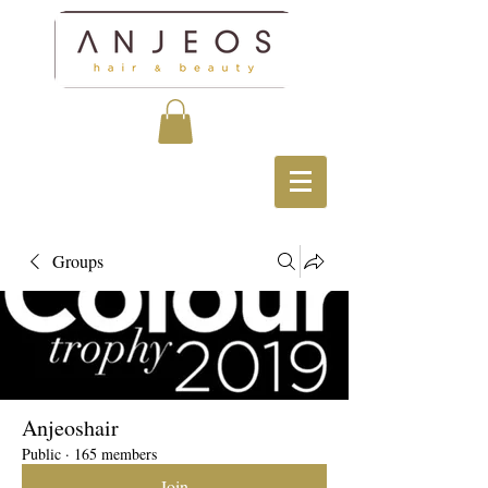
Groups
Anjeoshair
Public
·
165 members
Join