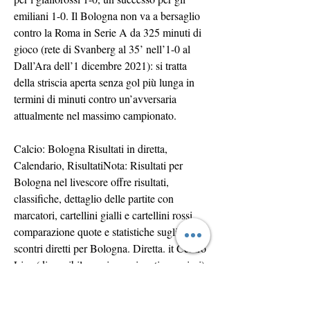
emiliani 1-0. Il Bologna non va a bersaglio 
contro la Roma in Serie A da 325 minuti di 
gioco (rete di Svanberg al 35’ nell’1-0 al 
Dall’Ara dell’1 dicembre 2021): si tratta 
della striscia aperta senza gol più lunga in 
termini di minuti contro un’avversaria 
attualmente nel massimo campionato.
Calcio: Bologna Risultati in diretta, 
Calendario, RisultatiNota: Risultati per 
Bologna nel livescore offre risultati, 
classifiche, dettaglio delle partite con 
marcatori, cartellini gialli e cartellini rossi, 
comparazione quote e statistiche sugli 
scontri diretti per Bologna. Diretta. it Centro 
Live (disponibile per i campionati maggiori) 
fornisce statistiche dettagliate (possesso 
palla, tiri in porta, punizioni, calci d'angolo, 