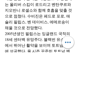
는 올리버 스킵이 로드리고 벤탄쿠르와 
지오반니 로셀소와 함께 호흡을 맞출 것
으로 점쳤다. 수비진은 페드로 포로, 애
슐리 필립스, 벤 데이비스, 에메르송이 
채울 것으로 전망했다.
2005년생인 필립스는 잉글랜드 국적의 
18세 센터백 유망주다. 블랙번 유소년팀
에서 뛰어난 활약을 보이며 토트넘 이적
에 성공했다. 올 시즌 꾸준히 토트넘 벤
치 명단에 이름을 올렸다.
큰 키와 준수한 패스 능력을 갖춘 필립스
가 토트넘 수비진에 옵션으로 잘 정착한
다면 토트넘에 큰 힘이 될 수 있다. 다만 
아직 어린 선수인 만큼 번리를 상대로 선
발 출전해 좋은 경기력을 보여줄 수 있을
지는 미지수다.
손흥민과 더불어 여러 선수가 이탈하며 
토트넘이 한 달가량 어려운 시간이 예상