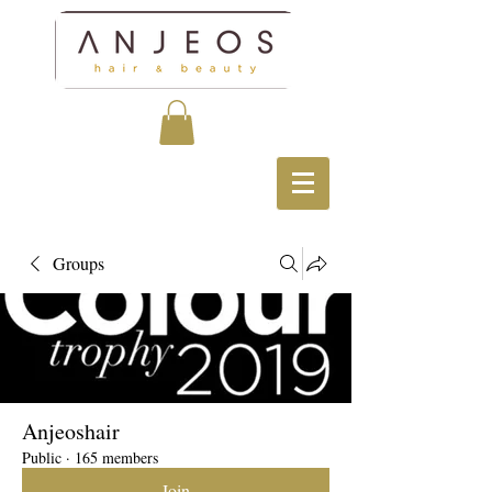
Groups
Anjeoshair
Public
·
165 members
Join