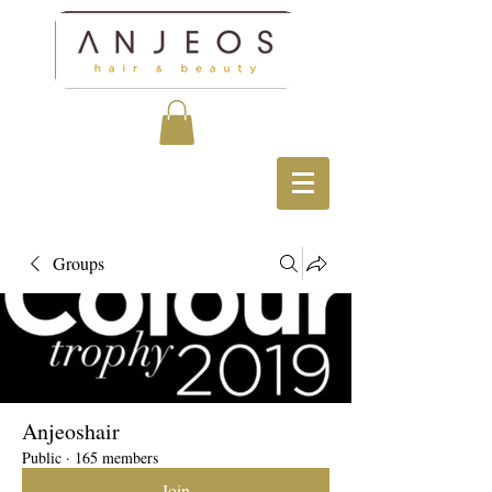
Groups
Anjeoshair
Public
·
165 members
Join