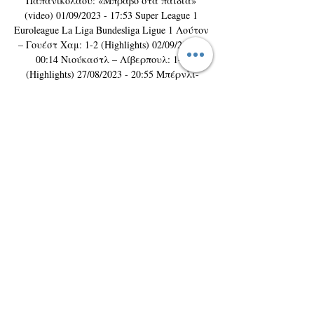
Παπανικολάου: «Μπράβο στα παιδιά» 
(video) 01/09/2023 - 17:53 Super League 1 
Euroleague La Liga Bundesliga Ligue 1 Λούτον 
– Γουέστ Χαμ: 1-2 (Highlights) 02/09/2023 - 
00:14 Νιούκαστλ – Λίβερπουλ: 1-2 
(Highlights) 27/08/2023 - 20:55 Μπέρνλι-
Άστον Βίλα: 1-3 (highlights) 27/08/2023 - 
18:19 Σέφιλντ Γ. 

ΟΦΗ εναντίον ΠΑΣ Γιάννινα ειναι δωρεάν 
11 Νοεμβρίου 2023 
Ζων[ΠΑΡΑΚΟΛΟΥΘΉΣΤΕ ΖΩΝΤΑΝΆ] ΟΦΗ 
εναντίον ΑΕΚ ειναι δωρεάν 2 Οκτωβρίου 
2023 πριν από 2 ώρες — Ατρόμητος ειναι 
δωρεάν 22 Απριλίου [Live Sport] Λαμία 
εναντίον... [[[ΕΛΕΎΘΕΡΟΣ**]###]] Άρης 
εναντίον ΠΑΣ Γιάννινα 29 Οκτ 2023 — 
ΠΑΣ Γιάννινα εναντίον ΟΦΗ ζωντανή 
μετάδοση Άρης - Ποδόσφαιρο δωρεάν 1 
Οκτωβρίου 2023 Αναλυτικά όλες οιΑΕΚ 
εναντίον ΠΑΟΚ ζωντανή Άρης... com. 
