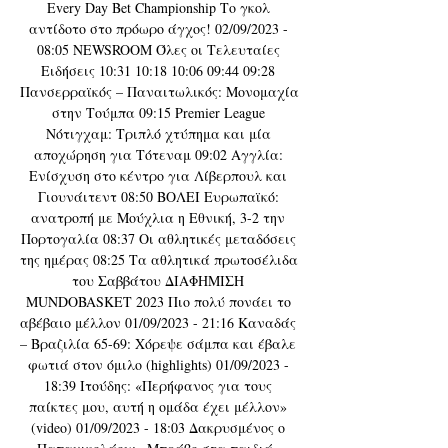
Every Day Bet Championship Το γκολ 
αντίδοτο στο πρόωρο άγχος! 02/09/2023 - 
08:05 NEWSROOM Όλες οι Τελευταίες 
Ειδήσεις 10:31 10:18 10:06 09:44 09:28 
Πανσερραϊκός – Παναιτωλικός: Μονομαχία 
στην Τούμπα 09:15 Premier League 
Νότιγχαμ: Τριπλό χτύπημα και μία 
αποχώρηση για Τότεναμ 09:02 Aγγλία: 
Ενίσχυση στο κέντρο για Λίβερπουλ και 
Γιουνάιτεντ 08:50 ΒΟΛΕΙ Ευρωπαϊκό: 
ανατροπή με Μούχλια η Εθνική, 3-2 την 
Πορτογαλία 08:37 Οι αθλητικές μεταδόσεις 
της ημέρας 08:25 Τα αθλητικά πρωτοσέλιδα 
του Σαββάτου ΔΙΑΦΗΜΙΣΗ 
MUNDOBASKET 2023 Πιο πολύ πονάει το 
αβέβαιο μέλλον 01/09/2023 - 21:16 Καναδάς 
– Βραζιλία 65-69: Χόρεψε σάμπα και έβαλε 
φωτιά στον όμιλο (highlights) 01/09/2023 - 
18:39 Ιτούδης: «Περήφανος για τους 
παίκτες μου, αυτή η ομάδα έχει μέλλον» 
(video) 01/09/2023 - 18:03 Δακρυσμένος ο 