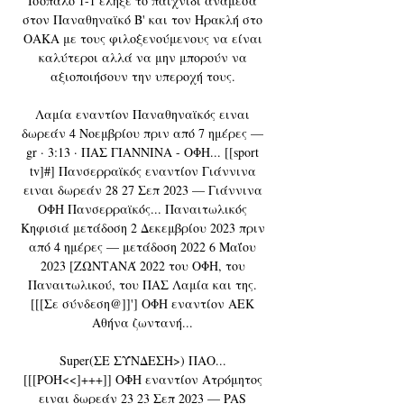
Ισόπαλο 1-1 έληξε το παιχνίδι ανάμεσα 
στον Παναθηναϊκό Β' και τον Ηρακλή στο 
ΟΑΚΑ με τους φιλοξενούμενους να είναι 
καλύτεροι αλλά να μην μπορούν να 
αξιοποιήσουν την υπεροχή τους. 

Λαμία εναντίον Παναθηναϊκός ειναι 
δωρεάν 4 Νοεμβρίου πριν από 7 ημέρες — 
gr · 3:13 · ΠΑΣ ΓΙΑΝΝΙΝΑ - ΟΦΗ... [[sport 
tv]#] Πανσερραϊκός εναντίον Γιάννινα 
ειναι δωρεάν 28 27 Σεπ 2023 — Γιάννινα 
ΟΦΗ Πανσερραϊκός... Παναιτωλικός 
Κηφισιά μετάδοση 2 Δεκεμβρίου 2023 πριν 
από 4 ημέρες — μετάδοση 2022 6 Μαΐου 
2023 [ΖΩΝΤΑΝΆ 2022 του ΟΦΗ, του 
Παναιτωλικού, του ΠΑΣ Λαμία και της. 
[[[Σε σύνδεση@]]'] ΟΦΗ εναντίον ΑΕΚ 
Αθήνα ζωντανή... 

Super(ΣΕ ΣΎΝΔΕΣΗ>) ΠΑΟ... 
[[[ΡΟΉ<<]+++]] ΟΦΗ εναντίον Ατρόμητος 
ειναι δωρεάν 23 23 Σεπ 2023 — PAS 