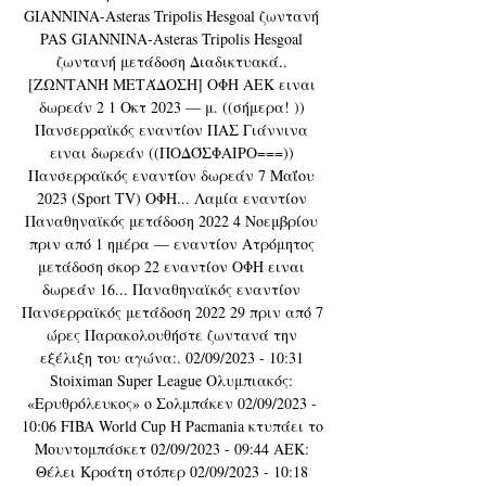
GIANNINA-Asteras Tripolis Hesgoal ζωντανή 
PAS GIANNINA-Asteras Tripolis Hesgoal 
ζωντανή μετάδοση Διαδικτυακά.. 
[ΖΩΝΤΑΝΉ ΜΕΤΆΔΟΣΗ] ΟΦΗ ΑΕΚ ειναι 
δωρεάν 2 1 Οκτ 2023 — μ. ((σήμερα! )) 
Πανσερραϊκός εναντίον ΠΑΣ Γιάννινα 
ειναι δωρεάν ((ΠΟΔΌΣΦΑΙΡΟ===)) 
Πανσερραϊκός εναντίον δωρεάν 7 Μαΐου 
2023 (Sport TV) ΟΦΗ... Λαμία εναντίον 
Παναθηναϊκός μετάδοση 2022 4 Νοεμβρίου 
πριν από 1 ημέρα — εναντίον Ατρόμητος 
μετάδοση σκορ 22 εναντίον ΟΦΗ ειναι 
δωρεάν 16... Παναθηναϊκός εναντίον 
Πανσερραϊκός μετάδοση 2022 29 πριν από 7 
ώρες Παρακολουθήστε ζωντανά την 
εξέλιξη του αγώνα:. 02/09/2023 - 10:31 
Stoiximan Super League Oλυμπιακός: 
«Ερυθρόλευκος» ο Σολμπάκεν 02/09/2023 - 
10:06 FIBA World Cup H Pacmania κτυπάει το 
Μουντομπάσκετ 02/09/2023 - 09:44 AEK: 
Θέλει Κροάτη στόπερ 02/09/2023 - 10:18 