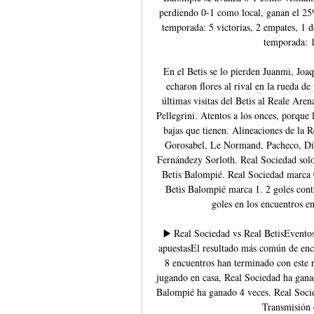
perdiendo 0-1 como local, ganan el 25%
temporada: 5 victorias, 2 empates, 1 d
temporada: 1 
En el Betis se lo pierden Juanmi, Joa
echaron flores al rival en la rueda de
últimas visitas del Betis al Reale Aren
Pellegrini. Atentos a los onces, porque l
bajas que tienen. Alineaciones de la 
Gorosabel, Le Normand, Pacheco, Die
Fernándezy Sorloth. Real Sociedad solo
Betis Balompié. Real Sociedad marca 0
Betis Balompié marca 1. 2 goles co
goles en los encuentros e
▶️ Real Sociedad vs Real BetisEventos
apuestasEl resultado más común de encu
8 encuentros han terminado con este 
jugando en casa, Real Sociedad ha gana
Balompié ha ganado 4 veces. Real Socie
Transmisión d