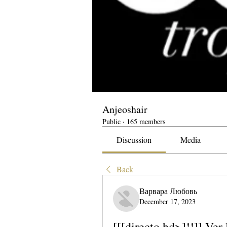
Anjeoshair
Public
·
165 members
Discussion
Media
Back
Варвара Любовь
December 17, 2023
[[[directo hd>]!!]] Ver