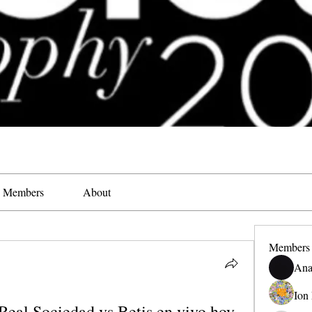
Members
About
Members
Ana
Ion
 Real Sociedad vs Betis en vivo hoy 