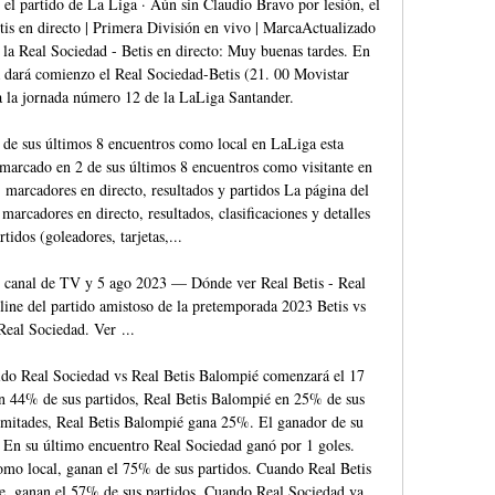
el partido de La Liga · Aún sin Claudio Bravo por lesión, el 
is en directo | Primera División en vivo | MarcaActualizado 
a Real Sociedad - Betis en directo: Muy buenas tardes. En 
dará comienzo el Real Sociedad-Betis (21. 00 Movistar 
 la jornada número 12 de la LaLiga Santander. 

de sus últimos 8 encuentros como local en LaLiga esta 
arcado en 2 de sus últimos 8 encuentros como visitante en 
marcadores en directo, resultados y partidos La página del 
arcadores en directo, resultados, clasificaciones y detalles 
rtidos (goleadores, tarjetas,... 

: canal de TV y 5 ago 2023 — Dónde ver Real Betis - Real 
ine del partido amistoso de la pretemporada 2023 Betis vs 
Real Sociedad. Ver ...

ido Real Sociedad vs Real Betis Balompié comenzará el 17 
en 44% de sus partidos, Real Betis Balompié en 25% de sus 
mitades, Real Betis Balompié gana 25%. El ganador de su 
 En su último encuentro Real Sociedad ganó por 1 goles. 
mo local, ganan el 75% de sus partidos. Cuando Real Betis 
e, ganan el 57% de sus partidos. Cuando Real Sociedad va 