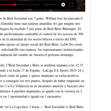
 de Real Sociedad con 7 goles. Willian Jose ha marcado 6 
Zubeldia tiene más tarjetas amarillas (6) que ningún otro 
iguez ha recibido 5 por parte de Real Betis Balompié. El 
do perfectamente realizable el control de los accesos de 300 
de la identidad de los socios béticos a través del DNI, 
dos ajenos al cuerpo social del Real Betis. Left6:No existe 
 solicitadoDe esta manera, los representantes institucionales 
residencial del estadio de Anoeta el próximo domingo. 

fecha 17Real Sociedad y Betis se medirán mañana a las 12:15 
onde a la fecha 17 de España - LaLiga EA Sports 2023-24 y 
local viene de ganar y quiere mantener su racha positiva, 
ver a conseguir los tres puntos, después de haber empatado en 
or 3 a 0 a Villarreal en su encuentro anterior y buscará otro 
últimos 4 partidos disputados se quedó con la victoria en 2 
or en 1 oportunidad e igualó en 1 encuentro. 

e ver La Liga hace 3 horas — Real Sociedad vs Real Betis 