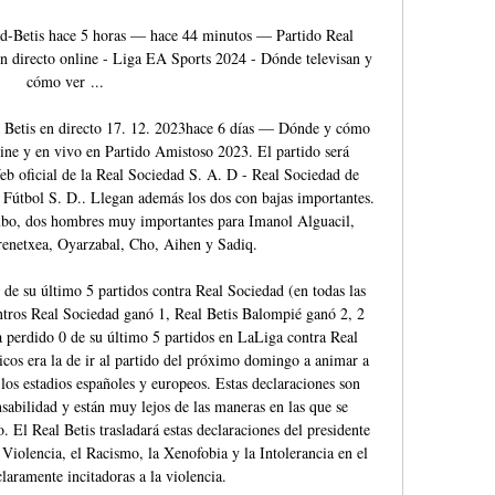
Betis hace 5 horas — hace 44 minutos — Partido Real 
en directo online - Liga EA Sports 2024 - Dónde televisan y 
cómo ver ...

tis en directo 17. 12. 2023hace 6 días — Dónde y cómo 
ine y en vivo en Partido Amistoso 2023. El partido será 
Web oficial de la Real Sociedad S. A. D - Real Sociedad de 
 Fútbol S. D.. Llegan además los dos con bajas importantes. 
Kubo, dos hombres muy importantes para Imanol Alguacil, 
enetxea, Oyarzabal, Cho, Aihen y Sadiq. 

de su último 5 partidos contra Real Sociedad (en todas las 
tros Real Sociedad ganó 1, Real Betis Balompié ganó 2, 2 
 perdido 0 de su último 5 partidos en LaLiga contra Real 
icos era la de ir al partido del próximo domingo a animar a 
los estadios españoles y europeos. Estas declaraciones son 
sabilidad y están muy lejos de las maneras en las que se 
 El Real Betis trasladará estas declaraciones del presidente 
a Violencia, el Racismo, la Xenofobia y la Intolerancia en el 
claramente incitadoras a la violencia. 
