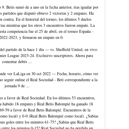
9. Betis sumó de a uno en la fecha anterior, tras igualar por 
s partidos que disputó obtuvo 2 victorias y 2 empates. Ha 
n contra. En el historial del torneo, los últimos 5 duelos 
rias mientras que los otros 3 encuentros fueron empate. La 
esta competencia fue el 25 de abril, en el torneo España - 
2022-2023, y firmaron un empate en 0. 

del partido de la hace 1 día — vs. Sheffield United, en vivo: 
mier League 2023-24. Exclusivo suscriptores. Ahora para 
comentar debés ...

ónde ver LaLiga en 30 oct 2022 — Fecha, horario, cómo ver 
o seguir online el Real Sociedad - Beti correspondiente a la 
jornada 9 de ...

es a favor de Real Sociedad. En los últimos 53 encuentros, 
a habido 18 empates y Real Betis Balompié ha ganado 18 
 69-59 a favor de Real Betis Balompié. Encuentros de la 
omo local) y 0-0 (Real Betis Balompié como local). ¿Sabías 
s goles entre los minutos 61-75? ¿Sabías que Real Betis 
entre los minutos 0-15? Real Sociedad no ha perdido un 