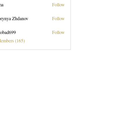
ma
Follow
rynya Zhdanov
Follow
obad699
Follow
699
Members (165)