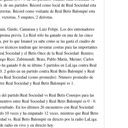
 de sus partidos. Récord como local de Real Sociedad esta 
errotas. Récord como visitante de Real Betis Balompié esta 
victorias, 5 empates, 2 derrotas. 

quín, Guido, Camarasa y Luiz Felipe. Los dos entrenadores 
 prensa previa. La Real sólo ha ganado en una de las cinco 
a, por lo que Imanol ya sabe cómo se las gasta el cuadro de 
os técnicos tendrán que inventar cositas para las importantes 
Real Sociedad y el Betis Once de la Real Sociedad: Remiro; 
go Rico; Zubimendi; Brais, Pablo Marín, Merino; Carlos 
 ha ganado 0 de su último 5 partidos en LaLiga contra Real 
. 2 goles en un partido contra Real Betis Balompié y Real 
ntra Real Sociedad (como promedio). Número promedio de 
ntre Real Sociedad y Real Betis Balompié es 1. 

 del partido:Real Sociedad vs Real Betis Consejos para las 
entros entre Real Sociedad y Real Betis Balompié es 0 - 0. 
resultado. En los últimos 26 encuentros con Real Sociedad 
do 10 veces y ha empatado 12 veces, mientras que Real Betis 
dad vs. Real Betis Balompié en directo por la radio LaLiga: 
e radio en vivo y en directo hoy. 
