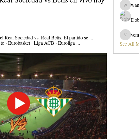
wa
wama
Dob
vem
 Real Sociedad vs. Real Betis. El partido se ... 
vemobad
sto · Eurobasket · Liga ACB · Euroliga ...
See All 