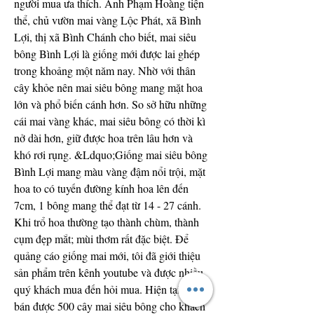
người mua ưa thích. Anh Phạm Hoàng tiện 
thể, chủ vườn mai vàng Lộc Phát, xã Bình 
Lợi, thị xã Bình Chánh cho biết, mai siêu 
bông Bình Lợi là giống mới được lai ghép 
trong khoảng một năm nay. Nhờ với thân 
cây khỏe nên mai siêu bông mang mặt hoa 
lớn và phổ biến cánh hơn. So sở hữu những 
cái mai vàng khác, mai siêu bông có thời kì 
nở dài hơn, giữ được hoa trên lâu hơn và 
khó rơi rụng. &Ldquo;Giống mai siêu bông 
Bình Lợi mang màu vàng đậm nổi trội, mặt 
hoa to có tuyến đường kính hoa lên đến 
7cm, 1 bông mang thể đạt từ 14 - 27 cánh. 
Khi trổ hoa thường tạo thành chùm, thành 
cụm đẹp mắt; mùi thơm rất đặc biệt. Để 
quảng cáo giống mai mới, tôi đã giới thiệu 
sản phẩm trên kênh youtube và được nhiều 
quý khách mua đến hỏi mua. Hiện tại, tôi đã 
bán được 500 cây mai siêu bông cho khách 