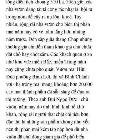
tổng diện tích khoảng 510 ha. Hiện giờ, các 
nhà vườn đang tất tả công tác nhặt lá, hội tụ 
trông nom để cây ra nụ lớn, khoẻ. Tuy 
nhiên, rộng rãi nhà vườn cho biết, thị phần 
mai năm nay có vẻ trầm lắng hơn những 
năm trước. Đến sắp giữa tháng Chạp nhưng 
thương gia chỉ đến tham khảo giá chứ chưa 
đặt chỗ hay chốt sắm. Các khách quen ở xa 
như khu vực miền Bắc, miền Trung năm 
nay cũng chưa phổ quát. Vườn mai Hữu 
Đức phường Bình Lợi, thị xã Bình Chánh 
với 4ha trồng mai mang khoảng hơn 20.000 
cây mai thành phẩm đã sẵn sàng để đưa ra 
thị trường. Theo anh Bùi Ngọc Đức - chủ 
vườn, năm nay do tình hình kinh tế khó 
khăn, rộng rãi người thắt chặt chi tiêu hơn, 
đặc thù là những sản phẩm không nhu yếu 
nên thị phần mai kém tấp nập hơn dù nhà 
vườn đã chủ động giảm giá để phổ biến 