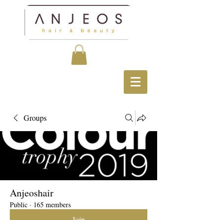
Groups
Anjeoshair
Public
·
165 members
Join