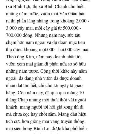
(xã Bình Lợi, thị xã Bình Chánh cho biết, 
những năm trước, vườn mai Văn Giàu bán 
ra thị phần làng nhàng trong khoảng 2.000 - 
3.000 cây mai, mỗi cây giá từ 500.000 - 
700.000 đồng. Nhưng năm nay, sức tậu 
chậm hơn năm ngoái và dự đoán mục tiêu 
thụ được khoảng một.000 - hai.000 cây mai. 
Theo ông Kim, năm nay doanh nhân tới 
vườn xem mai giảm đi phân nửa so sở hữu 
những năm trước. Cộng thời khắc này năm 
ngoái, đa dạng nhà vườn đã được doanh 
nhân đặt tìm hết, chỉ chờ tới ngày là giao 
hàng. Còn năm nay, đã qua qua mùng 10 
tháng Chạp nhưng mới thưa thớt vài người 
khách, mang người tới hỏi giá xong thì đi 
mà chưa cọc hay chốt sắm. Mang dấu hiệu 
tích cực hơn giống mai vàng truyền thống, 
mai siêu bông Bình Lợi được khá phổ biến 