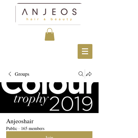
Groups
Anjeoshair
Public
·
165 members
Join