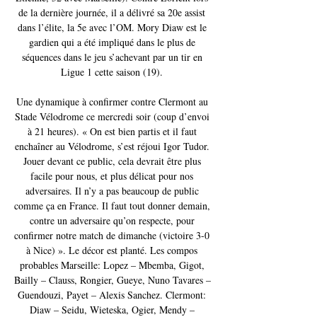
de la dernière journée, il a délivré sa 20e assist 
dans l’élite, la 5e avec l’OM. Mory Diaw est le 
gardien qui a été impliqué dans le plus de 
séquences dans le jeu s’achevant par un tir en 
Ligue 1 cette saison (19). 

Une dynamique à confirmer contre Clermont au 
Stade Vélodrome ce mercredi soir (coup d’envoi 
à 21 heures). « On est bien partis et il faut 
enchaîner au Vélodrome, s’est réjoui Igor Tudor. 
Jouer devant ce public, cela devrait être plus 
facile pour nous, et plus délicat pour nos 
adversaires. Il n’y a pas beaucoup de public 
comme ça en France. Il faut tout donner demain, 
contre un adversaire qu’on respecte, pour 
confirmer notre match de dimanche (victoire 3-0 
à Nice) ». Le décor est planté. Les compos 
probables Marseille: Lopez – Mbemba, Gigot, 
Bailly – Clauss, Rongier, Gueye, Nuno Tavares – 
Guendouzi, Payet – Alexis Sanchez. Clermont: 
Diaw – Seidu, Wieteska, Ogier, Mendy – 