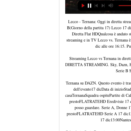
Lecco - Ternana: Oggi in diretta str
B(Giorno della partita 17) Lecco 17 di
Diretta Flat HDQualcosa è andato st
streaming e in TV Lecco vs. Ternana è 
dic alle ore 16:15. Pu
Streaming Lecco vs Ternana in dire
DIRETTA STREAMING. Sky, Dazn, Helbi
Serie B S
Ternana su DAZN. Questo evento è tras
dell'evento17 dicData di inizioSt
casaTernanaSquadra ospitePartite di C
prestoFLATRATEHD Eredivisie 17 d
posso guardare. Serie A, Donne 
prestoFLATRATEHD Serie A 17 dic1
17 dic13:00Nantes