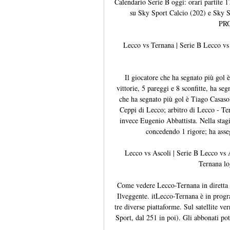
Calendario Serie B oggi: orari partite 
su Sky Sport Calcio (202) e Sky 
PR
Lecco vs Ternana | Serie B Lecco vs T
Il giocatore che ha segnato più gol 
vittorie, 5 pareggi e 8 sconfitte, ha se
che ha segnato più gol è Tiago Casasol
Ceppi di Lecco; arbitro di Lecco - Ter
invece Eugenio Abbattista. Nella stagi
concedendo 1 rigore; ha assegn
Lecco vs Ascoli | Serie B Lecco vs 
Ternana lo
Come vedere Lecco-Ternana in diretta t
Ilveggente. itLecco-Ternana è in prog
tre diverse piattaforme. Sul satellite ve
Sport, dal 251 in poi). Gli abbonati po