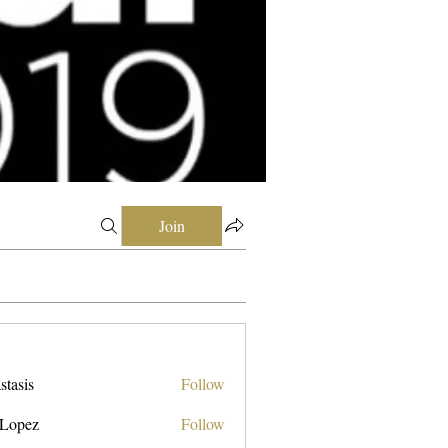
Join
stasis
Follow
 Lopez
Follow