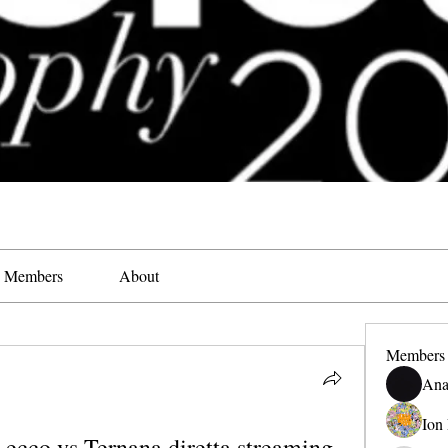
Members
About
Members
Ana
Ion
cco vs Ternana diretta streaming 