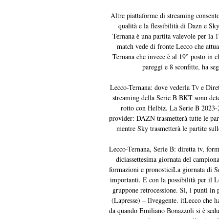
Altre piattaforme di streaming consento
qualità e la flessibilità di Dazn e 
Ternana è una partita valevole per la 1
match vede di fronte Lecco che attualm
Ternana che invece è al 19° posto in cl
pareggi e 8 sconfitte, ha se
Lecco-Ternana: dove vederla Tv e Diret
streaming della Serie B BKT sono dete
rotto con Helbiz. La Serie B 2023-
provider: DAZN trasmetterà tutte le part
mentre Sky trasmetterà le partite sulle
Lecco-Ternana, Serie B: diretta tv, form
diciassettesima giornata del campionat
formazioni e pronosticiLa giornata di S
importanti. E con la possibilità per il 
gruppone retrocessione. Sì, i punti in
(Lapresse) – Ilveggente. itLecco che ha
da quando Emiliano Bonazzoli si è sedu