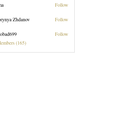
ma
Follow
rynya Zhdanov
Follow
obad699
Follow
699
Members (165)