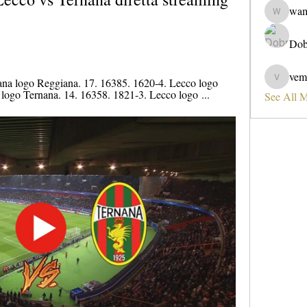
wa
wama
Dob
vem
ana logo Reggiana. 17. 16385. 1620-4. Lecco logo 
vemobad
logo Ternana. 14. 16358. 1821-3. Lecco logo ...
See All 