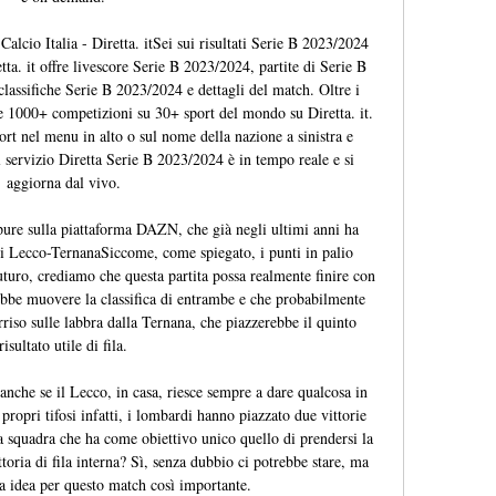
Calcio Italia - Diretta. itSei sui risultati Serie B 2023/2024 
tta. it offre livescore Serie B 2023/2024, partite di Serie B 
 classifiche Serie B 2023/2024 e dettagli del match. Oltre i 
e 1000+ competizioni su 30+ sport del mondo su Diretta. it. 
rt nel menu in alto o sul nome della nazione a sinistra e 
l servizio Diretta Serie B 2023/2024 è in tempo reale e si 
aggiorna dal vivo. 

 pure sulla piattaforma DAZN, che già negli ultimi anni ha 
di Lecco-TernanaSiccome, come spiegato, i punti in palio 
uturo, crediamo che questa partita possa realmente finire con 
ebbe muovere la classifica di entrambe e che probabilmente 
riso sulle labbra dalla Ternana, che piazzerebbe il quinto 
risultato utile di fila. 

nche se il Lecco, in casa, riesce sempre a dare qualcosa in 
propri tifosi infatti, i lombardi hanno piazzato due vittorie 
 squadra che ha come obiettivo unico quello di prendersi la 
toria di fila interna? Sì, senza dubbio ci potrebbe stare, ma 
a idea per questo match così importante. 
