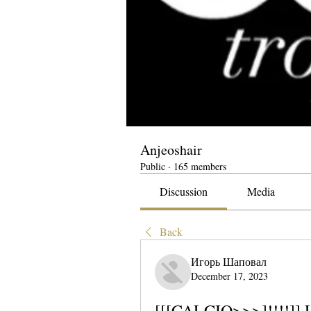
Anjeoshair
Public
·
165 members
Discussion
Media
Back
Игорь Шаповал
December 17, 2023
[[[CALCIO>>>]!!!!]] Le