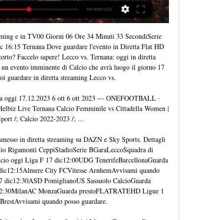
eaming e in TV00 Giorni 06 Ore 34 Minuti 33 SecondiSerie 
c 16:15 Ternana Dove guardare l'evento in Diretta Flat HD 
orto? Faccelo sapere! Lecco vs. Ternana: oggi in diretta 
un evento imminente di Calcio che avrà luogo il giorno 17 
oi guardare in diretta streaming Lecco vs. 

tta oggi 17.12.2023 6 ott 6 ott 2023 — ONEFOOTBALL · 
z Live Ternana Calcio Femminile vs Cittadella Women | 
port /; Calcio 2022-2023 /; ...

messo in diretta streaming su DAZN e Sky Sports. Dettagli 
adio Rigamonti CeppiStadioSerie BGaraLeccoSquadra di 
alcio oggi Liga F 17 dic12:00UDG TenerifeBarcellonaGuarda 
ic12:15Almere City FCVitesse ArnhemAvvisami quando 
17 dic12:30ASD PomiglianoUS Sassuolo CalcioGuarda 
2:30MilanAC MonzaGuarda prestoFLATRATEHD Ligue 1 
BrestAvvisami quando posso guardare. 
