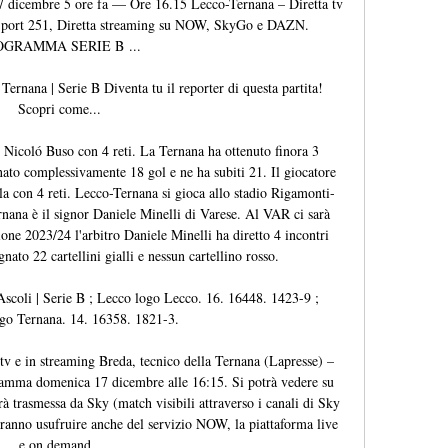
17 dicembre 5 ore fa — Ore 16.15 Lecco-Ternana – Diretta tv 
Sport 251, Diretta streaming su NOW, SkyGo e DAZN. 
OGRAMMA SERIE B ...

ernana | Serie B Diventa tu il reporter di questa partita! 
Scopri come...

è Nicoló Buso con 4 reti. La Ternana ha ottenuto finora 3 
gnato complessivamente 18 gol e ne ha subiti 21. Il giocatore 
a con 4 reti. Lecco-Ternana si gioca allo stadio Rigamonti-
nana è il signor Daniele Minelli di Varese. Al VAR ci sarà 
one 2023/24 l'arbitro Daniele Minelli ha diretto 4 incontri 
ato 22 cartellini gialli e nessun cartellino rosso. 

Ascoli | Serie B ; Lecco logo Lecco. 16. 16448. 1423-9 ; 
go Ternana. 14. 16358. 1821-3.

v e in streaming Breda, tecnico della Ternana (Lapresse) – 
ramma domenica 17 dicembre alle 16:15. Si potrà vedere su 
rrà trasmessa da Sky (match visibili attraverso i canali di Sky 
tranno usufruire anche del servizio NOW, la piattaforma live 
e on demand. 
