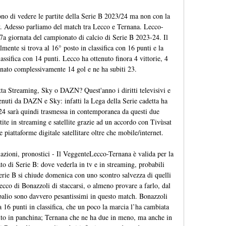
no di vedere le partite della Serie B 2023/24 ma non con la 
Sky. Adesso parliamo del match tra Lecco e Ternana. Lecco-
7a giornata del campionato di calcio di Serie B 2023-24. Il 
ente si trova al 16° posto in classifica con 16 punti e la 
assifica con 14 punti. Lecco ha ottenuto finora 4 vittorie, 4 
gnato complessivamente 14 gol e ne ha subiti 23. 

ta Streaming, Sky o DAZN? Quest'anno i diritti televisivi e 
nuti da DAZN e Sky: infatti la Lega della Serie cadetta ha 
24 sarà quindi trasmessa in contemporanea da questi due 
ite in streaming e satellite grazie ad un accordo con Tivùsat 
 piattaforme digitale satellitare oltre che mobile/internet. 

azioni, pronostici - Il VeggenteLecco-Ternana è valida per la 
o di Serie B: dove vederla in tv e in streaming, probabili 
erie B si chiude domenica con uno scontro salvezza di quelli 
Lecco di Bonazzoli di staccarsi, o almeno provare a farlo, dal 
 palio sono davvero pesantissimi in questo match. Bonazzoli 
 16 punti in classifica, che un poco la marcia l’ha cambiata 
to in panchina; Ternana che ne ha due in meno, ma anche in 