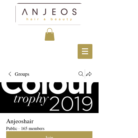
Groups
Anjeoshair
Public
·
165 members
Join