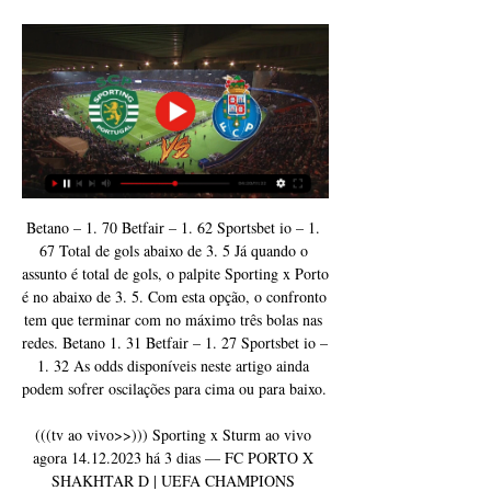
Betano – 1. 70 Betfair – 1. 62 Sportsbet io – 1. 
67 Total de gols abaixo de 3. 5 Já quando o 
assunto é total de gols, o palpite Sporting x Porto 
é no abaixo de 3. 5. Com esta opção, o confronto 
tem que terminar com no máximo três bolas nas 
redes. Betano 1. 31 Betfair – 1. 27 Sportsbet io – 
1. 32 As odds disponíveis neste artigo ainda 
podem sofrer oscilações para cima ou para baixo. 

(((tv ao vivo>>))) Sporting x Sturm ao vivo 
agora 14.12.2023 há 3 dias — FC PORTO X 
SHAKHTAR D | UEFA CHAMPIONS 