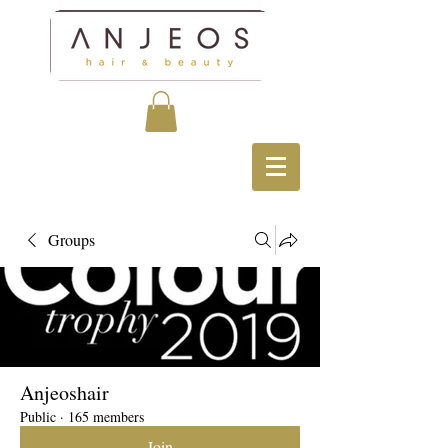
Groups
Anjeoshair
Public
·
165 members
Join