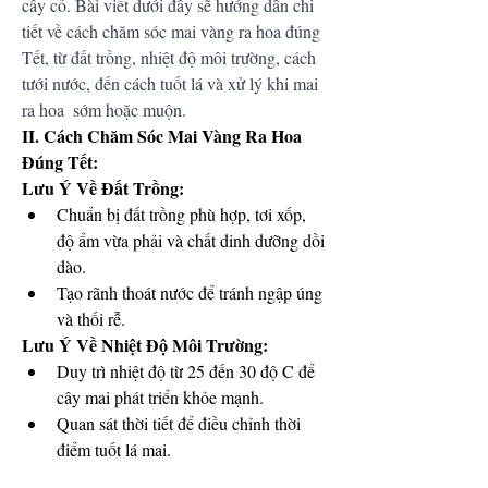
cây cỏ. Bài viết dưới đây sẽ hướng dẫn chi 
tiết về cách chăm sóc mai vàng ra hoa đúng 
Tết, từ đất trồng, nhiệt độ môi trường, cách 
tưới nước, đến cách tuốt lá và xử lý khi mai 
ra hoa  sớm hoặc muộn.
II. Cách Chăm Sóc Mai Vàng Ra Hoa 
Đúng Tết:
Lưu Ý Về Đất Trồng:
Chuẩn bị đất trồng phù hợp, tơi xốp, 
độ ẩm vừa phải và chất dinh dưỡng dồi 
dào.
Tạo rãnh thoát nước để tránh ngập úng 
và thối rễ.
Lưu Ý Về Nhiệt Độ Môi Trường:
Duy trì nhiệt độ từ 25 đến 30 độ C để 
cây mai phát triển khỏe mạnh.
Quan sát thời tiết để điều chỉnh thời 
điểm tuốt lá mai.