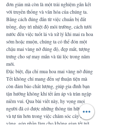
đơn giản mà còn là một trải nghiệm gắn kết 
với truyền thống và văn hóa của chúng ta. 
Bằng cách đúng đắn từ việc chuẩn bị đất 
trồng, duy trì nhiệt độ môi trường, cách tưới 
nước đến việc tuốt lá và xử lý khi mai ra hoa 
sớm hoặc muộn, chúng ta có thể đón một 
chậu mai vàng nở đúng độ, đẹp mắt, tượng 
trưng cho sự may mắn và tài lộc trong năm 
mới.
Đặc biệt, địa chỉ mua hoa mai vàng nở đúng 
Tết không chỉ mang đến sự thuận tiện mà 
còn đảm bảo chất lượng, giúp gia đình bạn 
tận hưởng không khí tết ấm áp và tràn ngập 
niềm vui. Qua bài viết này, hy vọng mọi 
người đã có được những thông tin hữu ích 
và tự tin hơn trong việc chăm sóc cây mai 
vàng, góp phần làm cho không gian tết trở 
nên trọn vẹn và ý nghĩa hơn. Trong hành 
trình chăm sóc cây mai vàng để chúng nở 