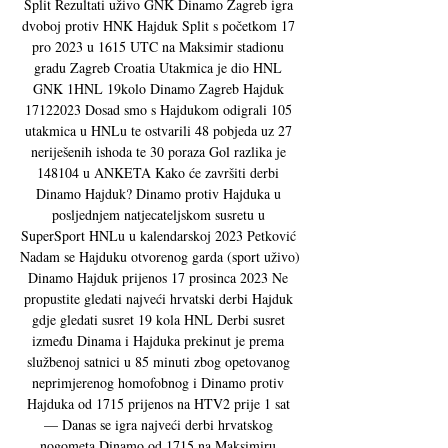
Split Rezultati uživo GNK Dinamo Zagreb igra 
dvoboj protiv HNK Hajduk Split s početkom 17 
pro 2023 u 1615 UTC na Maksimir stadionu 
gradu Zagreb Croatia Utakmica je dio HNL 
GNK 1HNL 19kolo Dinamo Zagreb Hajduk 
17122023 Dosad smo s Hajdukom odigrali 105 
utakmica u HNLu te ostvarili 48 pobjeda uz 27 
neriješenih ishoda te 30 poraza Gol razlika je 
148104 u ANKETA Kako će završiti derbi 
Dinamo Hajduk? Dinamo protiv Hajduka u 
posljednjem natjecateljskom susretu u 
SuperSport HNLu u kalendarskoj 2023 Petković 
Nadam se Hajduku otvorenog garda (sport uživo) 
Dinamo Hajduk prijenos 17 prosinca 2023 Ne 
propustite gledati najveći hrvatski derbi Hajduk 
gdje gledati susret 19 kola HNL Derbi susret 
između Dinama i Hajduka prekinut je prema 
službenoj satnici u 85 minuti zbog opetovanog 
neprimjerenog homofobnog i Dinamo protiv 
Hajduka od 1715 prijenos na HTV2 prije 1 sat 
— Danas se igra najveći derbi hrvatskog 
nogometa Dinamo od 1715 na Maksimiru 