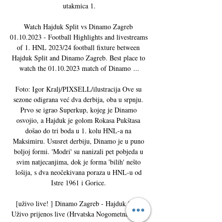
utakmica 1.

Watch Hajduk Split vs Dinamo Zagreb 
01.10.2023 - Football Highlights and livestreams 
of 1. HNL 2023/24 football fixture between 
Hajduk Split and Dinamo Zagreb. Best place to 
watch the 01.10.2023 match of Dinamo ...

Foto: Igor Kralj/PIXSELL/ilustracija Ove su 
sezone odigrana već dva derbija, oba u srpnju. 
Prvo se igrao Superkup, kojeg je Dinamo 
osvojio, a Hajduk je golom Rokasa Pukštasa 
došao do tri boda u 1. kolu HNL-a na 
Maksimiru. Ususret derbiju, Dinamo je u puno 
boljoj formi. 'Modri' su nanizali pet pobjeda u 
svim natjecanjima, dok je forma 'bilih' nešto 
lošija, s dva neočekivana poraza u HNL-u od 
Istre 1961 i Gorice. 

[uživo live! ] Dinamo Zagreb - Hajduk Split 
Uživo prijenos live (Hrvatska Nogometna Liga) 