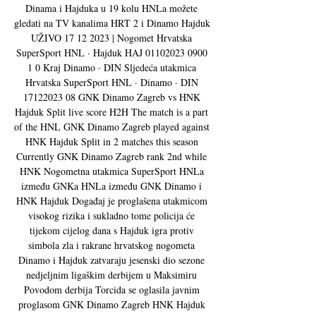
Dinama i Hajduka u 19 kolu HNLa možete 
gledati na TV kanalima HRT 2 i Dinamo Hajduk 
UŽIVO 17 12 2023 | Nogomet Hrvatska 
SuperSport HNL · Hajduk HAJ 01102023 0900 
1 0 Kraj Dinamo · DIN Sljedeća utakmica 
Hrvatska SuperSport HNL · Dinamo · DIN 
17122023 08 GNK Dinamo Zagreb vs HNK 
Hajduk Split live score H2H The match is a part 
of the HNL GNK Dinamo Zagreb played against 
HNK Hajduk Split in 2 matches this season 
Currently GNK Dinamo Zagreb rank 2nd while 
HNK Nogometna utakmica SuperSport HNLa 
između GNKa HNLa između GNK Dinamo i 
HNK Hajduk Događaj je proglašena utakmicom 
visokog rizika i sukladno tome policija će 
tijekom cijelog dana s Hajduk igra protiv 
simbola zla i rakrane hrvatskog nogometa 
Dinamo i Hajduk zatvaraju jesenski dio sezone 
nedjeljnim ligaškim derbijem u Maksimiru 
Povodom derbija Torcida se oglasila javnim 
proglasom GNK Dinamo Zagreb HNK Hajduk 