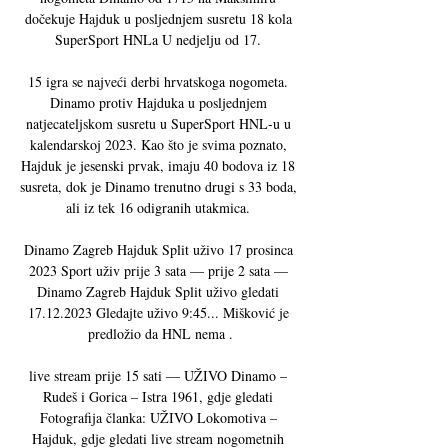
dočekuje Hajduk u posljednjem susretu 18 kola 
SuperSport HNLa U nedjelju od 17. 

15 igra se najveći derbi hrvatskoga nogometa. 
Dinamo protiv Hajduka u posljednjem 
natjecateljskom susretu u SuperSport HNL-u u 
kalendarskoj 2023. Kao što je svima poznato, 
Hajduk je jesenski prvak, imaju 40 bodova iz 18 
susreta, dok je Dinamo trenutno drugi s 33 boda, 
ali iz tek 16 odigranih utakmica. 

Dinamo Zagreb Hajduk Split uživo 17 prosinca 
2023 Sport uživ prije 3 sata — prije 2 sata — 
Dinamo Zagreb Hajduk Split uživo gledati 
17.12.2023 Gledajte uživo 9:45... Mišković je 
predložio da HNL nema .

live stream prije 15 sati — UŽIVO Dinamo – 
Rudeš i Gorica – Istra 1961, gdje gledati 
Fotografija članka: UŽIVO Lokomotiva – 
Hajduk, gdje gledati live stream nogometnih 