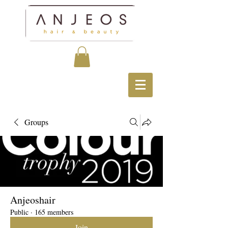
Groups
Anjeoshair
Public
·
165 members
Join