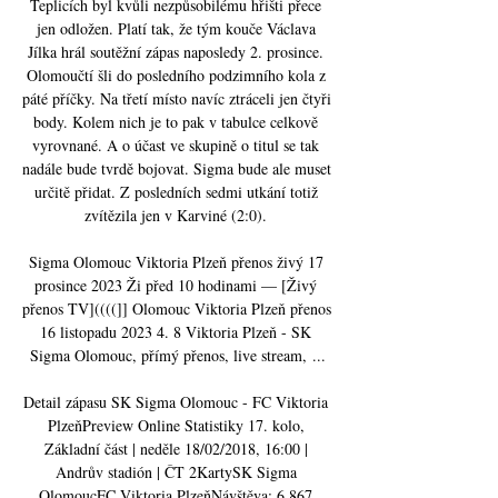
Teplicích byl kvůli nezpůsobilému hřišti přece 
jen odložen. Platí tak, že tým kouče Václava 
Jílka hrál soutěžní zápas naposledy 2. prosince. 
Olomoučtí šli do posledního podzimního kola z 
páté příčky. Na třetí místo navíc ztráceli jen čtyři 
body. Kolem nich je to pak v tabulce celkově 
vyrovnané. A o účast ve skupině o titul se tak 
nadále bude tvrdě bojovat. Sigma bude ale muset 
určitě přidat. Z posledních sedmi utkání totiž 
zvítězila jen v Karviné (2:0). 

Sigma Olomouc Viktoria Plzeň přenos živý 17 
prosince 2023 Ži před 10 hodinami — [Živý 
přenos TV]((((]] Olomouc Viktoria Plzeň přenos 
16 listopadu 2023 4. 8 Viktoria Plzeň - SK 
Sigma Olomouc, přímý přenos, live stream, ...

Detail zápasu SK Sigma Olomouc - FC Viktoria 
PlzeňPreview Online Statistiky 17. kolo, 
Základní část | neděle 18/02/2018, 16:00 | 
Andrův stadión | ČT 2KartySK Sigma 
OlomoucFC Viktoria PlzeňNávštěva: 6 867 