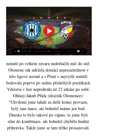
minutě po velkém závaru nedotlačili míč do sítě. 
Olomouc tak udržela domácí neporazitelnost v 
této ligové sezoně a s Plzní v nejvyšší soutěži 
bodovala poprvé po sedmi předešlých porážkách. 
Viktoria v lize neprohrála už 22 utkání po sobě. 
Ohlasy:Jakub Plšek (útočník Olomouce): 
"Chvílemi jsme tahali za delší konec provazu, 
byly tam šance, ale bohužel máme jen bod. 
Dneska to bylo takové po vápno, to jsme byli 
silní do kombinace, ale bohužel chyběla finální 
přihrávka. Takže jsme se tam těžko prosazovali. 
