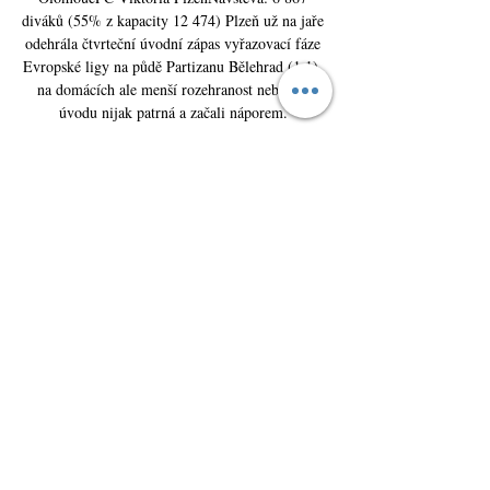
diváků (55% z kapacity 12 474) Plzeň už na jaře 
odehrála čtvrteční úvodní zápas vyřazovací fáze 
Evropské ligy na půdě Partizanu Bělehrad (1:1), 
na domácích ale menší rozehranost nebyla v 
úvodu nijak patrná a začali náporem. 

Fotbalisté Plzně dostali v Konferenční lize 
Dinamo Záhřeb, Astanu a Ballkani. Očekávalo se 
tak, že se Viktoria porve s chorvatským mistrem 
o první místo. Nikdo ale nepředpokládal, že 
Západočeši prolétnou skupinou bez ztráty bodu a 
s jediným inkasovaným gólem. První příčku ve 
skupině, se kterou je spojený postup přímo do 
osmifinále Konferenční ligy, měli viktoriáni 
jistou už před posledním duelem s Astanou. Tu 
celek trenéra Miroslava Koubka porazil doma 
3:0. Celkově to byla čtvrtá soutěžní výhra Plzně 
v řadě. 

Statistiky jsou přebírány z údajů v zápisech o 
utkání a od externího dodavatele Instat Limited. 