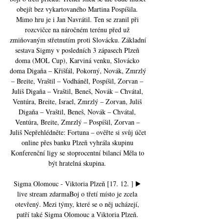
obejít bez vykartovaného Martina Pospíšila. 
Mimo hru je i Jan Navrátil. Ten se zranil při 
rozcvičce na náročném terénu před už 
zmiňovaným střetnutím proti Slovácku. Základní 
sestava Sigmy v posledních 3 zápasech Plzeň 
doma (MOL Cup), Karviná venku, Slovácko 
doma Digaňa – Křišťál, Pokorný, Novák, Zmrzlý 
– Breite, Vraštil – Vodháněl, Pospíšil, Zorvan – 
Juliš Digaňa – Vraštil, Beneš, Novák – Chvátal, 
Ventúra, Breite, Israel, Zmrzlý – Zorvan, Juliš 
Digaňa – Vraštil, Beneš, Novák – Chvátal, 
Ventúra, Breite, Zmrzlý – Pospíšil, Zorvan – 
Juliš Nepřehlédněte: Fortuna – ověřte si svůj účet 
online přes banku Plzeň vyhrála skupinu 
Konferenční ligy se stoprocentní bilancí Měla to 
být hratelná skupina. 

Sigma Olomouc - Viktoria Plzeň [17. 12. ] ▶️ 
live stream zdarmaBoj o třetí místo je zcela 
otevřený. Mezi týmy, které se o něj ucházejí, 
patří také Sigma Olomouc a Viktoria Plzeň. 