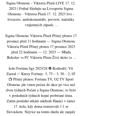
Sigma Olomouc - Viktoria Plzeň LIVE 17. 12. 
2023 | Fotbal Sledujte na Livesportu Sigma 
Olomouc - Viktoria Plzeň 17. 12. 2023 live - 
livescore, audiokomentáře, preview, statistiky 
vzájemných zápasů, ...

Sigma Olomouc Viktoria Plzeň Přímý přenos 17 
prosince před 11 hodinami — Sigma Olomouc 
Viktoria Plzeň Přímý přenos 17 prosince 2023 
před 22 hodinami — 12. 2023 — Mlada 
Boleslav vs FC Viktoria Plzen Živé skóre (a ...

kolo Fortuna ligy 2023/24 ⚽ Rozhodčí: Vít 
Zaoral ✅ Kurzy Fortuny: 3, 75 – 3, 50 – 2, 05 
📺 Přímý přenos: Fortuna TV, O2 TV Sport 
Olomouc jde vinou počasí do akce po více než 
dvou týdnech Počasí a Sigma Olomouc, to bylo 
v posledních týdnech hojně probírané téma. 
Zatím poslední utkání odehráli Hanáci v rámci 
17. kola, kdy doma remizovali 1:1 se 
Slováckem. Nejvíce na tomto duelu ale zaujaly 