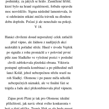
podmínky, za jakých se hrálo. Zasněžené hřiště, 
které bylo na hraně regulérnosti, fotbalu opravdu 
moc nesvědčilo. Sigma následně lamentovala, že 
si odehráním utkání zničila trávník na dlouhou 
dobu dopředu. Počasí ji ale nenechalo na pokoji. 
V 18. 

Hanáci chvílemi dosud neporažený celek zatlačili 
před vápno, ale žádnou z nadějných akcí 
nedotáhli k pořádné střele. Hned v úvodu Vepřek 
po signálu z rohu promáchl a v polovině první 
půle zase Sladkého ve vyložené pozici v poslední 
chvíli zablokovala plzeňská obrana. Viktoria 
postupně zpřesnila kombinaci a po půlhodině měl 
šanci Kolář, jehož nebezpečnou střelu srazil na 
roh Sladký. Olomouc i po pauze měla několik 
nebezpečných náznaků, ale ve finální fázi se 
trápila a řadu akcí překombinovala před vápnem. 

Zápas proti Plzni je tak pro Olomouc ideální 
příležitostí, jak navíc obrat svého konkurenta v 
boji o třetí příčku. Trenér Jílek se ale bude muset 