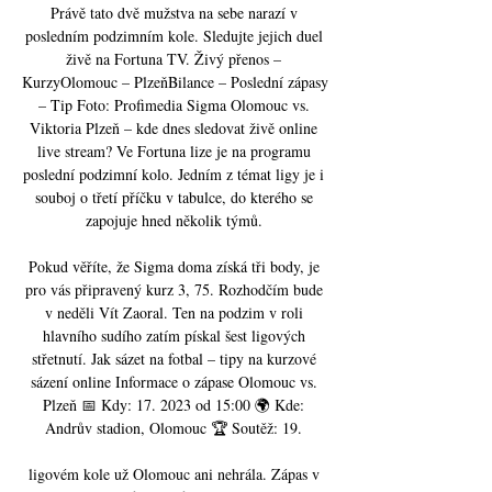
Právě tato dvě mužstva na sebe narazí v 
posledním podzimním kole. Sledujte jejich duel 
živě na Fortuna TV. Živý přenos – 
KurzyOlomouc – PlzeňBilance – Poslední zápasy 
– Tip Foto: Profimedia Sigma Olomouc vs. 
Viktoria Plzeň – kde dnes sledovat živě online 
live stream? Ve Fortuna lize je na programu 
poslední podzimní kolo. Jedním z témat ligy je i 
souboj o třetí příčku v tabulce, do kterého se 
zapojuje hned několik týmů. 

Pokud věříte, že Sigma doma získá tři body, je 
pro vás připravený kurz 3, 75. Rozhodčím bude 
v neděli Vít Zaoral. Ten na podzim v roli 
hlavního sudího zatím pískal šest ligových 
střetnutí. Jak sázet na fotbal – tipy na kurzové 
sázení online Informace o zápase Olomouc vs. 
Plzeň 📅 Kdy: 17. 2023 od 15:00 🌍 Kde: 
Andrův stadion, Olomouc 🏆 Soutěž: 19. 

ligovém kole už Olomouc ani nehrála. Zápas v 