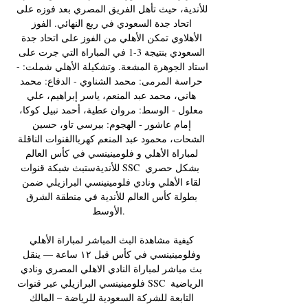
للأندية، حيث تأهل الفريق المصري بعد فوزه على 
اتحاد جدة السعودي في ربع النهائي. الفوز 
الأهلاوي تمكن الأهلي من الفوز على اتحاد جدة 
السعودي بنتيجة 3-1 في المباراة التي جرت على 
استاد الجوهرة المشعة. وتشكيلة الأهلي شملت: - 
حراسة المرمى: محمد الشناوي - الدفاع: محمد 
هاني، محمد عبد المنعم، ياسر إبراهيم، علي 
معلول - الوسط: مروان عطية، أحمد نبيل كوكا، 
إمام عاشور - الهجوم: بيرسي تاو، حسين 
الشحات، محمود عبد المنعم كهرباالقنوات الناقلة 
لمباراة الأهلي و فلومينينسي في كأس العالم 
للأنديةستبث شبكة قنوات SSC بشكل حصري 
لقاء الأهلي ونادي فلومينينسي البرازيلي ضمن 
بطولة كأس العالم للأندية في منطقة الشرق 
الأوسط. 

كيفية مشاهدة البث المباشر لمباراة الأهلي 
وفلومينينسي في كأس قبل ١٢ ساعة — ينقل 
بث مباشر لمباراة النادي الاهلي المصري ونادي 
فلومينينسي البرازيلي عبر قنوات SSC الرياضية 
التابعة للشركة السعودية للرياضة – المالك 