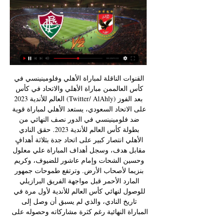
القنوات الناقلة لمباراة الأهلي وفلومينينسي في 
كأس العالممن مباراة الأهلي والاتحاد في كأس 
العالم للأندية 2023 (Twitter/ AlAhly)بعد الفوز 
على الاتحاد السعودي، يستعد الأهلي لمباراة قوية 
ضد فلومينينسي في الدور نصف النهائي من 
بطولة كأس العالم للأندية 2023. حقق النادي 
الأهلي انتصار كبير على اتحاد جدة بثلاثة أهدافٍ 
مقابل هدف، وسجل أهداف المباراة علي معلول 
وحسين الشحات وإمام عاشور للضيوف، وكريم 
بنزيما لأصحاب الأرض. وترتفع طموحات جمهور 
المارد الأحمر قبل مواجهة الفريق البرازيلي 
للوصول لنهائي كأس العالم للأندية لأول مرة في 
تاريخ النادي، والذي لم يسبق أن وصل إلى 
المباراة النهائية رغم كثرة مشاركاته وحصوله على 