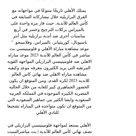
يمتلك الأهلي تاريخًا متنوعًا في مواجهاته مع 
الفرق البرازيلية خلال مشاركاته السابقة في 
كأس العالم للأندية، حيث فاز مرة واحدة على 
بالميراس بركلات الترجيح وخسر في أربع 
مناسبات أخرى ضد أندية برازيلية مثل أنتر 
ناسيونال، كورينثيانز، بالميراس، وفلامينجو. ” 
موعد مشاهدة مباراة الأهلي و فلومينينسي بث 
مباشر في كأس العالم للأندية 2023 موعد مباراه 
الاهلي ضد فلومينينسي البرازيلي المواجهه القويه 
المرتقبه التي يريد الكثيرون معرفه موعد وكيفيه 
مشاهده مباراه الاهلي ضد نهائي كاس العالم 
للانديه 2023 لكره القدم، ومن المتوقع ان يكون 
الحضور الجماهيري كبير للغايه من خلال الجاليه 
المصريه الكبيره الموجوده في المملكه العربيه 
السعوديه وايضا الكثير من جماهير السعوديه التي 
من المتوقع ان تكون متواجده في المباراه تشجيعا 
للنادي الأهلي. 

الأهلي يستعد لمواجهة فلومينينسي البرازيلي في 
نصف نهائي كأس العالم للأندية | بث مباشرالسبت 