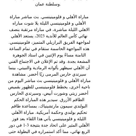
وسلطنة عمان. 

مباراة الأهلي و فلومينينسي. بث مباشر مباراة 
الأهلي و فلومينينسي الليلة يلا شوت مباراه 
الاهلي الليلة مباشرة، في مباراة مرتقبة بنصف 
نهائي كأس العالم للأندية 2023، يستعد الأهلي 
لمواجهة الفريق البرازيلي المتميز، فلومينينسي. 
هذه المواجهة الحاسمة ستقام في تمام الساعة 
الثامنة مساءً يوم الإثنين في استاد الجوهرة 
المشعة بجدة. وقد تم الإعلان في الاجتماع الفني 
أن الأهلي سيظهر بألوانه الرمادية والنبيتي، بينما 
سيرتدي حارس المرمى زيًا أخضر. مشاهدة 
مباراة الأهلي و فلومينينسي بث مباشر اليوم من 
ناحية أخرى، يخطط فلومينينسي للظهور بقميص 
أخضر زيتي وشورت أبيض، وسيرتدي الحارس 
الطاقم الأزرق. سيدير هذه المباراة الحكم 
البولندي سيمون مارتشينياك، بمساعدة طاقم 
تحكيم بولندي وحكمة أمريكية. مباراة الأهلي 
الليلة و فلومينينسي يأتي هذا اللقاء بعد فوز 
الأهلي المثير على اتحاد جدة بنتيجة 3-1 في دور 
الربع نهائي، مما أكد استمراره في البطولة حتى 