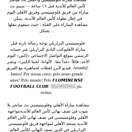
كأس العالم للأندية قبل ١٦ ساعة — سيتم بث 
مباراة بين فريق فلومينينسي وفريق الأهلي اليوم 
في إطار بطولة كأس العالم للأندية، يمكن 
مشاهدة المباراة على القناة ، حيث ستقوم بنقلها 
بشكل ...

فلومينينسي البرازيلي يوجه رسالة نارية قبل 
مباراة الأهليوكتب النادي البرازيلي عبر حسابه 
الرسمي بموقع التواصل الاجتماعي «إكس» اليوم 
الأحد، قائلاً: «غداً معا.. لألواننا، لحبنا الكبير»، ونشر 
فيديو لأبرز لقطات لجماهيره مع الفريق. Amanhã! 
Juntos! Por nossas cores, pelo nosso grande 
amor! Pelo mundo! Pelo 𝙁𝙇𝙐𝙈𝙄𝙉𝙀𝙉𝙎𝙀 
𝙁𝙊𝙊𝙏𝘽𝘼𝙇𝙇 𝘾𝙇𝙐𝘽! 🇭🇺🇭🇺🇭🇺 pic. 
twitter. 

مشاهدة مباراة الأهلي وفلومينينسي بث مباشر يلا 
شوت في نصف نهائي كأس العالم للأنديةمواجهة 
الأهلي وفلومينينسي في نصف نهائي كأس العالم 
للأندية يستعد الأهلي لمواجهة فريق فلومينينسي 
البرازيلي في الدور نصف النهائي لكأس العالم 