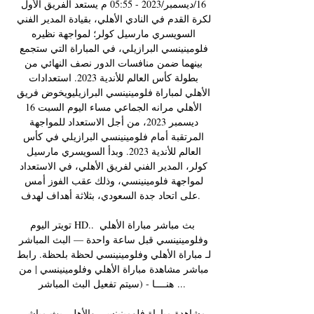
16/ديسمبر/2023 - 05:55 م يستعد الفريق الأول 
لكرة القدم في النادي الأهلي، بقيادة المدير الفني 
السويسري مارسيل كولر؛ لمواجهة نظيره 
فلومينينسي البرازيلي، في المباراة التي ستجمع 
بينهما ضمن منافسات الدور نصف النهائي من 
بطولة كأس العالم للأندية 2023. استعدادات 
الأهلي لمباراة فلومينينسي البرازيليويخوض فريق 
الأهلي مرانه الجماعي مساء اليوم السبت 16 
ديسمبر 2023، من أجل الاستعداد للمواجهة 
المرتقبة أمام فلومينينسي البرازيلي في كأس 
العالم للأندية 2023. وبدأ السويسري مارسيل 
كولر، المدير الفني لفريق الأهلي، في الاستعداد 
لمواجهة فلومينينسي، وذلك عقب الفوز أمس 
على اتحاد جدة السعودي، بثلاثة أهداف لهدف. 

تويتر اليوم HD.. بث مباشر مباراة الأهلي 
وفلومينينسي قبل ساعة واحدة — البث المباشر 
لـ مباراة الأهلي وفلومينينسي لحظة بلحظة. رابط 
مباشر مشاهدة مباراة الأهلي وفلومينينسي | من 
هنــــا - (سيتم تفعيل البث المباشر ...

مشاهدة مباراة فلومينينسي والأهلي بث مباشر 