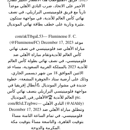
الأحمر على الاتحاد، ضرب النادي الأهلي موعداً 
نارياً مع فريق فلومينينسي البرازيلي، في نصف 
نهائي كأس العالم للأندية، في مواجهة ستكون 
مثيرة ونارية على خطف بطاقة نهائي المونديال. 

com/akTlbgaL53— Fluminense F. C. 
(@FluminenseFC) December 17, 2023موعد 
مباراة الأهلي ضد فلومينينسي في نصف نهائي 
كأس العالم للأنديةوتقام مباراة الأهلي ضد 
فلومينينسي، في نصف نهائي بطولة كأس العالم 
للأندية 2023 بالمملكة العربية السعودية، مساء غد 
الاثنين الموافق 18 من شهر ديسمبر الجاري، 
وذلك على أرضية ستاد «الجوهرة المشعة». خطوة 
جديدة في مشوار المونديال 💪أبطال إفريقيا في 
مواجهة فلومينينسي البرازيلي بنصف نهائي كأس 
العالم للأندية 🏆#الأهلي_في_المونديال pic. 
com/RfxLTzgbwc— ‏النادي الأهلي (@AlAhly) 
December 17, 2023وتنطلق مباراة الأهلي ضد 
فلومينينسي، في تمام الساعة الثامنة مساءً 
بتوقيت القاهرة، والتاسعة مساءً بتوقيت مكة 
المكرمة والدوحة. 
