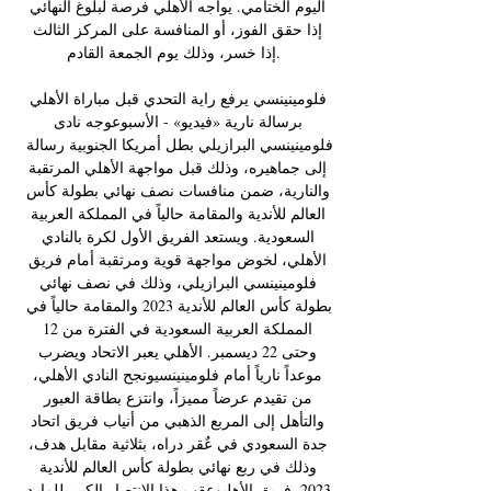
اليوم الختامي. يواجه الأهلي فرصة لبلوغ النهائي 
إذا حقق الفوز، أو المنافسة على المركز الثالث 
إذا خسر، وذلك يوم الجمعة القادم. 

فلومينينسي يرفع راية التحدي قبل مباراة الأهلي 
برسالة نارية «فيديو» - الأسبوعوجه نادى 
فلومينينسي البرازيلي بطل أمريكا الجنوبية رسالة 
إلى جماهيره، وذلك قبل مواجهة الأهلي المرتقبة 
والنارية، ضمن منافسات نصف نهائي بطولة كأس 
العالم للأندية والمقامة حالياً في المملكة العربية 
السعودية. ويستعد الفريق الأول لكرة بالنادي 
الأهلي، لخوض مواجهة قوية ومرتقبة أمام فريق 
فلومينينسي البرازيلي، وذلك في نصف نهائي 
بطولة كأس العالم للأندية 2023 والمقامة حالياً في 
المملكة العربية السعودية في الفترة من 12 
وحتى 22 ديسمبر. الأهلي يعبر الاتحاد ويضرب 
موعداً نارياً أمام فلومينينسيونجح النادي الأهلي، 
من تقيدم عرضاً مميزاً، وانتزع بطاقة العبور 
والتأهل إلى المربع الذهبي من أنياب فريق اتحاد 
جدة السعودي في عٌقر دراه، بثلاثية مقابل هدف، 
وذلك في ربع نهائي بطولة كأس العالم للأندية 
2023. فريق الأهليوعقب هذا الانتصار الكبير للمارد 