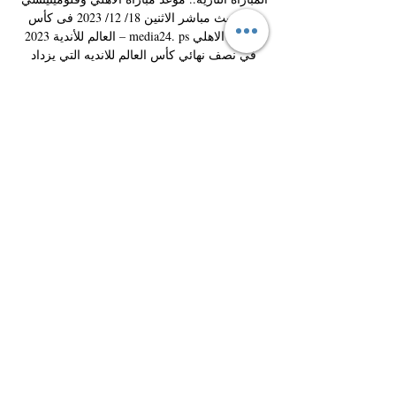
اليوم بث مباشر الاثنين 18/ 12/ 2023 فى كأس 
العالم للأندية 2023 – media24. psمباراه الاهلي 
في نصف نهائي كأس العالم للانديه التي يزداد 
البحث عنها في الساعات الماضيه مواجهه قويه 
للغايه ينتظرها الكثيرون بفارغ الصبر تاهل الاهلي 
الى نصف نهائي كاس العالم للانديه بعد فوزه على 
نادي اتحاد جده السعودي في مباراه قويه للغايه 
كانت الجماهير رائعه للغايه في اجواء هذه 
المواجهه القويه بين الغريمين الاهلي والاتحاد 
السعودي لكره القدم وبعدما استطاع النادي 
الاهلي يتاهل الى نصف النهائي سوف يواجه هذا 
الفريق البرازيلي الذي يلعب له الكثير من النجوم 
في البرازيل وعلى راسهم لاعب نادي ريال مدريد 
السابق مارسيلو. 

نتيجة مباراة الأهلي وشباب بلوزداد في دوري 
أبطال أفريقيا قبل ٢١ ساعة — الأهلي الأهلي 
وشباب بلوزداد الاهلي وشباب بلوزداد القنوات 
الناقلة لمباراة الاهلي وشباب بلوزداد بث مباشر 
بث مباشر دوري أبطال أفريقيا بث مباشر ...