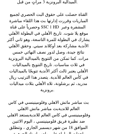
الميدالية البرونزية 3 مراتٍ من قبل. 

القناة حصلت على حقوق البث الحصري لجميع 
المباريات وقررت إدارتها بث هذا اللقاء مباشرة 
وحصرياً على قناة SSC 1 HD المشفرة وعبر 
موقع يلا شوت. تاريخ الأهلي في البطولة الأهلي 
يشارك في البطولة للمرة التاسعة، وهو ثاني أكثر 
الأندية مشاركة بعد أوكلاند سيتي. وحقق الأهلي 
نتائج جيدة، وصل لدور نصف النهائي خمس 
مرات. كما تمكن من التتويج بالميدالية البرونزية 
في ثلاث مناسبات. تاريخ التتويج بالميداليات 
الأهلي يعتبر ثالث أكثر الأندية تتويجًا بالميداليات 
في كأس العالم للأندية. يتصدر هذا الترتيب ريال 
مدريد، ثم برشلونة، تلاه الأهلي بثلاث ميداليات 
برونزية. 

بث مباشر ماتش الاهلي وفلومينينسي في كاس 
العالم للانديةبث مباشر ماتش الاهلي 
وفلومينينسي في كاس العالم للانديةيستعد الاهلي 
ضد نظيرة فريق فلومينينسي ، اليوم الاثنين 
الموافق 18 من شهر ديسمبر الجاري ، وتنطلق 
احداث المباراة علي ملعب استاد الجوهرة 