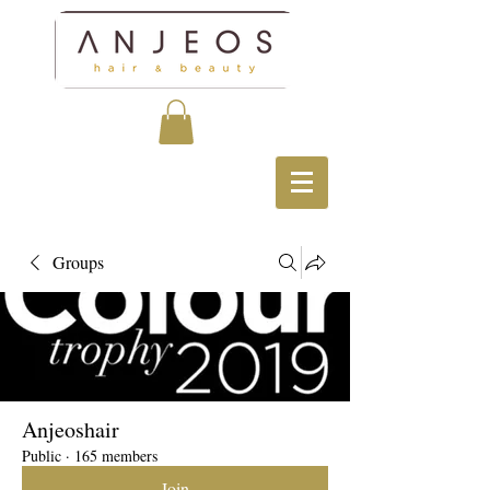
Groups
Anjeoshair
Public
·
165 members
Join