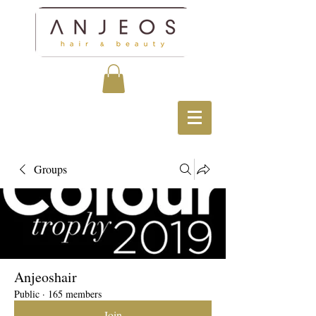
Groups
Anjeoshair
Public
·
165 members
Join