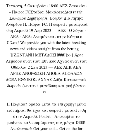
Τετάρτη, 5 Οκτωβρίου 18:00 ΑΕΖ Ζακακίου 
– Πάφος FCΣτάδιο: ΜακάρειοΔιαιτητής: 
Σολωμού ΔημήτρηςΑ’ Βοηθός Διαιτητής: 
Ανδρέου Π. Πάφος FC: Η δωρεάν μεταφορά 
στη Λεμεσό 19 Απρ 2023 — ΑΕΖ– Ο λόγος · 
ΑΕΛ · ΑΕΛ: Αναμένεται στην Κύπρο ο 
Σίλας! We provide you with the latest breaking 
news and videos straight from the betting... 
[[[ΖΩΝΤΑΝΉ ΜΕΤΆΔΟΣΗ###]]>>] Άρης 
Λεμεσού εναντίον Εθνικός Άχνας εναντίον 
Οθέλλος 2 Σεπ 2023 — ΑΕΖ ΑΕΚ ΑΕΛ 
ΑΡΗΣ ΑΝΟΡΘΩΣΗ ΑΠΟΕΛ ΑΠΟΛΛΩΝ 
ΔΟΞΑ ΕΘΝΙΚΟΣ ΑΧΝΑΣ Δόξα Κατωκοπιάς 
δωρεάν ζωντανή μετάδοση και ροή βίντεο 
vs... 

Η Παφιακή ομάδα μετά τα επιχορηγημένα 
εισιτήρια, θα έχει και δωρεάν μετακίνηση 
στην Λεμεσό. Fonbet - Αποκτήστε το 
μπόνους καλωσορίσματος σας μέχρι €300! 
Αναλυτικά: Get your and... Get on the for 