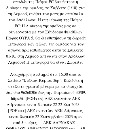
οπαδών της Πάφος FC διευθέτησε η 
διοίκηση της ομάδας, το Σάββατο (1/10) για 
τη Λεμεσό, ενόψει του ματς με αντίπαλο 
τον Απόλλωνα. Η ενημέρωση της Πάφος 
FC: Η Διοίκηση της ομάδας μας σε 
συνεργασία με τον Σύνδεσμο Φιλάθλων 
Πάφος ΘΥΡΑ 5, θα διευθετήσουν τη δωρεάν 
μεταφορά των φίλων της ομάδας για τον 
αγώνα πρωταθλήματος αυτό το Σάββατο 
01/10, στη Λεμεσό απέναντι στον Απόλλων 
Λεμεσού! Η μεταφορά θα είναι Δωρεάν. 

Αναχώρηση αυστηρά στις 16:30 απο το 
Στάδιο “Στέλιος Κυριακίδης”. Καλέστε ή 
στείλετε γραπτό μήνυμα με τα στοιχεία 
σας στο 96260306 έως την Παρασκευή 30/09. 
https://t. [ΡΟΉ<<<] ΑΕΖ εναντίον ΑΕΚ 
Λάρνακας ειναι δωρεάν 22 22 Σεπ 2023 — 
[ΡΟΉ<<<] ΑΕΖ εναντίον ΑΕΚ Λάρνακας 
ειναι δωρεάν 22 Σεπτεμβρίου 2023 πριν 
από 5 ημέρες — ΑΕΚ ΛΑΡΝΑΚΑΣ – 
ΟΘΕΛΛΟΣ ΑΘΗΑΙΝΟΥ 16/09/2023 και... ΑΕ 