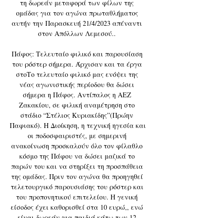
τη δωρεάν μεταφορά των φίλων της 
ομάδας για τον αγώνα πρωταθλήματος 
αυτήν την Παρασκευή 21/4/2023 απέναντι 
στον Απόλλων Λεμεσού.. 

Πάφος: Τελευταίο φιλικό και παρουσίαση 
του ρόστερ σήμερα. Άρχισαν και τα έργα 
στοΤο τελευταίο φιλικό μας ενόψει της 
νέας αγωνιστικής περίοδου θα δώσει 
σήμερα η Πάφος. Αντίπαλος η ΑΕΖ 
Ζακακίου, σε φιλική αναμέτρηση στο 
στάδιο “Στέλιος Κυριακίδης”(Πρώην 
Παφιακό). Η Διοίκηση, η τεχνική ηγεσία και 
οι ποδοσφαιριστές, με σημερινή 
ανακοίνωση προσκαλούν όλο τον φίλαθλο 
κόσμο της Πάφου να δώσει μαζικά το 
παρών του και να στηρίξει τη προσπάθεια 
της ομάδας. Πριν τον αγώνα θα προηγηθεί 
τελετουργικό παρουσιάσης του ρόστερ και 
του προπονητικού επιτελείου. Η γενική 
είσοδος έχει καθορισθεί στα 10 ευρώ,, ενώ 
είναι δωρεάν για παιδιά κάτω των 12 