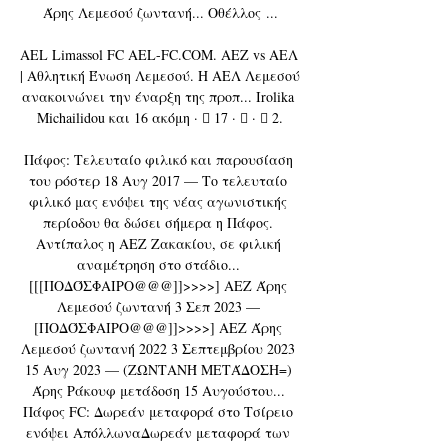
Άρης Λεμεσού ζωντανή... Οθέλλος ...

AEL Limassol FC AEL-FC.COM. ΑΕΖ vs ΑΕΛ 
| Αθλητική Ένωση Λεμεσού. Η ΑΕΛ Λεμεσού 
ανακοινώνει την έναρξη της προπ... Irolika 
Michailidou και 16 ακόμη · 󰤥 17 · 󰤦 · 󰤧 2.

Πάφος: Τελευταίο φιλικό και παρουσίαση 
του ρόστερ 18 Αυγ 2017 — Το τελευταίο 
φιλικό μας ενόψει της νέας αγωνιστικής 
περίοδου θα δώσει σήμερα η Πάφος. 
Αντίπαλος η ΑΕΖ Ζακακίου, σε φιλική 
αναμέτρηση στο στάδιο... 
[[[ΠΟΔΌΣΦΑΙΡΟ@@@]]>>>>] ΑΕΖ Άρης 
Λεμεσού ζωντανή 3 Σεπ 2023 — 
[ΠΟΔΌΣΦΑΙΡΟ@@@]]>>>>] ΑΕΖ Άρης 
Λεμεσού ζωντανή 2022 3 Σεπτεμβρίου 2023 
15 Αυγ 2023 — (ΖΩΝΤΑΝΉ ΜΕΤΆΔΟΣΗ=) 
Άρης Ράκουφ μετάδοση 15 Αυγούστου... 
Πάφος FC: Δωρεάν μεταφορά στο Τσίρειο 
ενόψει ΑπόλλωναΔωρεάν μεταφορά των 