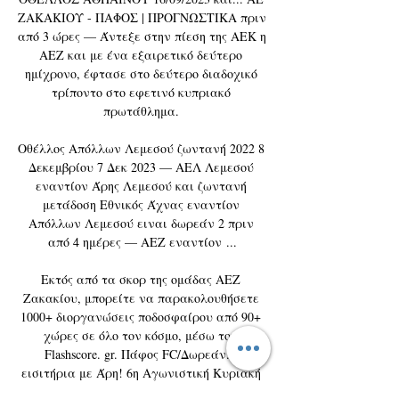
ΖΑΚΑΚΙΟΥ - ΠΑΦΟΣ | ΠΡΟΓΝΩΣΤΙΚΑ πριν 
από 3 ώρες — Άντεξε στην πίεση της ΑΕΚ η 
ΑΕΖ και με ένα εξαιρετικό δεύτερο 
ημίχρονο, έφτασε στο δεύτερο διαδοχικό 
τρίποντο στο εφετινό κυπριακό 
πρωτάθλημα. 

Οθέλλος Απόλλων Λεμεσού ζωντανή 2022 8 
Δεκεμβρίου 7 Δεκ 2023 — ΑΕΛ Λεμεσού 
εναντίον Άρης Λεμεσού και ζωντανή 
μετάδοση Εθνικός Άχνας εναντίον 
Απόλλων Λεμεσού ειναι δωρεάν 2 πριν 
από 4 ημέρες — ΑΕΖ εναντίον ...

Εκτός από τα σκορ της ομάδας ΑΕZ 
Ζακακίου, μπορείτε να παρακολουθήσετε 
1000+ διοργανώσεις ποδοσφαίρου από 90+ 
χώρες σε όλο τον κόσμο, μέσω του 
Flashscore. gr. Πάφος FC/Δωρεάν... 
εισιτήρια με Άρη! 6η Αγωνιστική Κυριακή 
01/10/2023 27/04/2023 - 12:40 Η διοίκηση της 