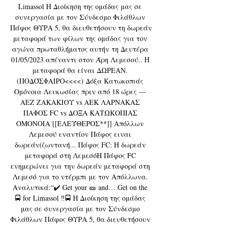
Limassol Η Διοίκηση της ομάδας μας σε 
συνεργασία με τον Σύνδεσμο Φιλάθλων 
Πάφος ΘΥΡΑ 5, θα διευθετήσουν τη δωρεάν 
μεταφορά των φίλων της ομάδας για τον 
αγώνα πρωταθλήματος αυτήν τη Δευτέρα 
01/05/2023 απέναντι στον Άρη Λεμεσού.. Η 
μεταφορά θα είναι ΔΩΡΕΑΝ. 
(ΠΟΔΌΣΦΑΙΡΟ<<<<) Δόξα Κατωκοπιάς 
Ομόνοια Λευκωσίας πριν από 18 ώρες — 
ΑΕΖ ΖΑΚΑΚΙΟΥ vs ΑΕΚ ΛΑΡΝΑΚΑΣ 
ΠΑΦΟΣ FC vs ΔΟΞΑ ΚΑΤΩΚΟΠΙΑΣ 
ΟΜΟΝΟΙΑ [[ΕΛΕΎΘΕΡΟΣ**]] Απόλλων 
Λεμεσού εναντίον Πάφος ειναι 
δωρεάν(ζωντανή... Πάφος FC: Η δωρεάν 
μεταφορά στη ΛεμεσόΗ Πάφος FC 
ενημερώνει για την δωρεάν μεταφορά στη 
Λεμεσό για το ντέρμπι με τον Απόλλωνα. 
Αναλυτικά:“✔️ Get your 🎫 and… Get on the 
🚍 for Limassol ‼️🚍 Η Διοίκηση της ομάδας 
μας σε συνεργασία με τον Σύνδεσμο 
Φιλάθλων Πάφος ΘΥΡΑ 5, θα διευθετήσουν 