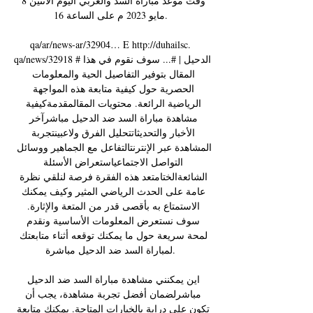
وقت موعد مباراة السد والعربي اليوم الاثنين 8 
مايو 2023 م على الساعة 16. 

qa/ar/news-ar/32904… E http://duhailsc. 
qa/news/32918 #الدحيل | #... سوف نقوم في هذا 
المقال بتوفير التفاصيل الحية والمعلومات 
الحصرية حول كيفية متابعة هذه المواجهة 
الرياضية الرائعة. محتويات المقالمقدمةكيفية 
مشاهدة مباراة السد ضد الدحيل مباشرآخر 
الأخبار والتحديثاتتحليل الفرق ولاعبينتجربة 
المشاهدة عبر الإنترنتالتفاعل مع الجماهير ووسائل 
التواصل الاجتماعياستعراض الأسئلة 
الشائعةالختامتعد هذه الفقرة فرصة لنلقي نظرة 
عامة على الحدث الرياضي المثير وكيف يمكنك 
الاستمتاع به بأقصى قدر من المتعة والإثارة. 
سوف نستعرض المعلومات الأساسية ونقدم 
لمحة سريعة حول ما يمكنك توقعه أثناء متابعتك 
لمباراة السد ضد الدحيل مباشرة. 

اين يمكنني مشاهدة مباراة السد ضد الدحيل 
مباشرلضمان أفضل تجربة مشاهدة، يجب أن 
تكون على دراية بالخيارات المتاحة. يمكنك متابعة 