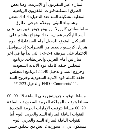
المباراة عبر التلفزيون أو الإنترنت، وهنا بعض 
الطرق الممكنة:قنوات التلفزيون الرياضية 
المحلية. تشكيلة السد ضد الدحيل: 3-4-3مشعل 
برشمبهاء الليثي- بوعلام خوخي- طارق 
سلمانسانتي كازورلا- وو يونغ جونغ- غييرمي- علي 
أسد اللهأكرم عفيف- بغداد بونجاح- هاشم علي 
التشكيل المتوقع للدحيل أمام السدعادةً لا يقوم 
هيرنان كريسبو بالعديد من التغييرات؛ إذ سيواصل 
الاعتماد على طريقته 4-2-3-1 التي بدأ بها في آخر 
مباراتين أمام العربي والخريطيات. برنامج 
المجلس حلقة كاملة قوة الاندية السعودية 
وخروج السد والدحيل 1:11:40برنامج المجلس 
حلقة كاملة قوة الاندية السعودية وخروج السد 
والدحيل 5/12/23 FHD · Comments111. 

00 مساءا بتوقيت جرينيتش يعني الساعة 19. 00 
مساءا بتوقيت المملكة العربية السعودية ، الساعة 
20. 00 مساءا بتوقيت الإمارات العربية المتحدة. 
القنوات الناقلة لمباراة السد والعربي اليوم أما 
القنوات الناقلة لمباراة السد والعربي اليوم 
فستكون بي ان سبورت 2 اتش دي بتعليق حسن 