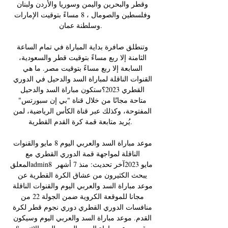
وقطر والبحرين واليمن وسوريا والأردن ولبنان 
وفلسطين والصومال ، 8 مساءً بتوقيت الإمارات 
وسلطنة عمان. 

وتنطلق صافرة بداية المباراة في تمام الساعة 
الثامنة إلا ربع مساءً بتوقيت قطر والسعودية، 
السابعة إلا ربع مساءً بتوقيت مصر. ما هي 
القنوات الناقلة لمباراة السد والدحيل في الدوري 
القطري 2023؟ستكون مباراة السد والدحيل 
متاحة مجانًا من خلال قناة "بي إن سبورتس" 
المفتوحة، وكذلك عبر قناة الكأس الرياضية، لمن 
يُريد متابعة قمة كرة القدم القطرية. 

موعد مباراة السد والعربي اليوم 8 مايو والقنوات 
الناقلة لمواجهة قمة الدوري القطري مع 
المعلقadmin8 مايو 2023آخر تحديث: منذ 7 أشهر 
يبحث الكثيرون من عشاق الكرة القطرية عن 
موعد مباراة السد والعربي اليوم والقنوات الناقلة 
مجانا للموقعة الكروية ضمن الجولة 22 من 
منافسات الدوري القطري دوري نجوم قطر لكرة 
القدم. موعد مباراة السد والعربي اليوم وسيكون 