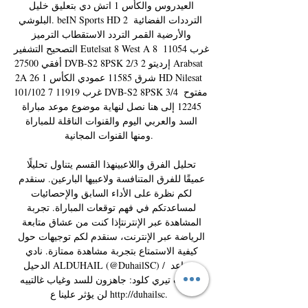
العيدروس والكأس 1 اتش دي بتعليق خليل 
البلوشي. beIN Sports HD 2 الترددات الفضائية 
والأرضية القمر التردد الاستقطاب الترميز 
التصحيح التشفير Eutelsat 8 West A 8 غرب 11054 
أفقي 27500 DVB-S2 8PSK 2/3 إرديتو 2 Arabsat 
2A 26 شرق 11585 عمودي الكأس 1 HD Nilesat 
101/102 7 غرب 11919 DVB-S2 8PSK 3/4 مفتوح 
12245 إلى هنا نصل لنهاية موضوع موعد مباراة 
السد والعربي اليوم والقنوات الناقلة للمباراة 
ومنها القنوات المجانية. 

تحليل الفرق واللاعبينهذا القسم يتناول تحليلًا 
عميقًا للفرق المتنافسة ولاعبيها البارعين. سنقدم 
لكم نظرة على الأداء السابق والإحصائيات 
لمساعدتكم في فهم توقعات المباراة. تجربة 
المشاهدة عبر الإنترنتإذا كنت من عشاق متابعة 
الرياضة عبر الإنترنت، سنقدم لكم توجيهات حول 
كيفية الاستمتاع بتجربة مشاهدة ممتازة. نادي 
الدحيل ALDUHAIL (@DuhailSC) / مساعد 
المدرب تيري كلود: جاهزون للسد وغياب غالتييه 
لن يؤثر علينا ع http://duhailsc. 
