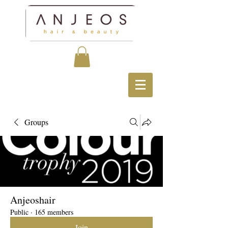
Groups
Anjeoshair
Public
·
165 members
Join