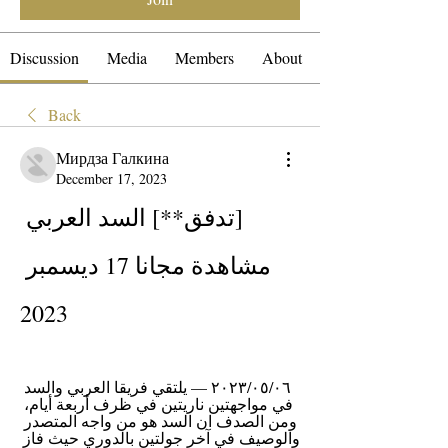
Discussion
Media
Members
About
Back
Мирдза Галкина
December 17, 2023
[تدفق**] السد العربي 
مشاهدة مجانا 17 ديسمبر 
2023
٠٦‏/٠٥‏/٢٠٢٣ — يلتقي فريقا العربي والسد 
في مواجهتين ناريتين في ظرف أربعة أيام، 
ومن الصدف ان السد هو من واجه المتصدر 
والوصيف في آخر جولتين بالدوري حيث فاز 