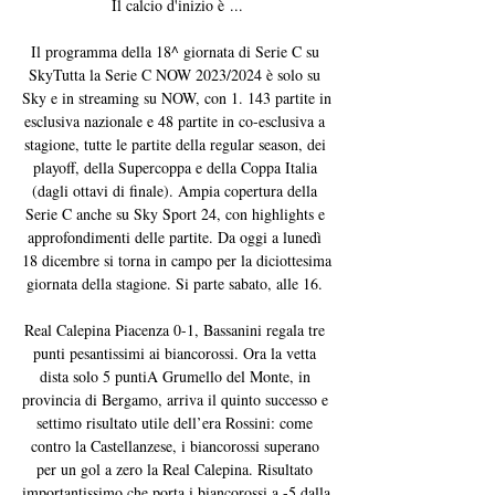
Il calcio d'inizio è ...

Il programma della 18^ giornata di Serie C su 
SkyTutta la Serie C NOW 2023/2024 è solo su 
Sky e in streaming su NOW, con 1. 143 partite in 
esclusiva nazionale e 48 partite in co-esclusiva a 
stagione, tutte le partite della regular season, dei 
playoff, della Supercoppa e della Coppa Italia 
(dagli ottavi di finale). Ampia copertura della 
Serie C anche su Sky Sport 24, con highlights e 
approfondimenti delle partite. Da oggi a lunedì 
18 dicembre si torna in campo per la diciottesima 
giornata della stagione. Si parte sabato, alle 16. 

Real Calepina Piacenza 0-1, Bassanini regala tre 
punti pesantissimi ai biancorossi. Ora la vetta 
dista solo 5 puntiA Grumello del Monte, in 
provincia di Bergamo, arriva il quinto successo e 
settimo risultato utile dell’era Rossini: come 
contro la Castellanzese, i biancorossi superano 
per un gol a zero la Real Calepina. Risultato 
importantissimo che porta i biancorossi a -5 dalla 