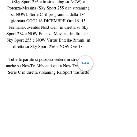
(Sky Sport 256 e in streaming su NOW) e 
Potenza-Messina (Sky Sport 255 e in streaming 
su NOW). Serie C, il programma della 18^ 
giornata OGGI 16 DICEMBRE Ore 16. 15 
Fermana-Juventus Next Gen, in diretta su Sky 
Sport 254 e NOW Potenza-Messina, in diretta su 
Sky Sport 255 e NOW Virtus Entella-Rimini, in 
diretta su Sky Sport 256 e NOW Ore 18. 

Tutte le partite si possono vedere in streaming 
anche su NowTv Abbonati qui a Now-Tv: tutta la 
Serie C in diretta streaming RaiSport trasmette 
una partita in chiaro ogni settimana: controlla il 
palinsesto sulla Guida Tv di Virgilio Sport Le 
partite di oggi: Domenica 17 Dicembre 2023 Ora 
Partita girone 14:00 Cesena – Torres B 14:00 
Novara – Triestina A 14:00 Olbia – Pontedera B 
14:00 Trento – Vicenza A 16:15 Alessandria – 
Legnago Salus A 16:15 Vis Pesaro – Sestri 
Levante B 18:30 Arzignano Valchiampo – Pro 
Vercelli A 18:30 Avellino – Taranto C 18:30 
Gubbio – Recanatese B 18:30 Monopoli – 