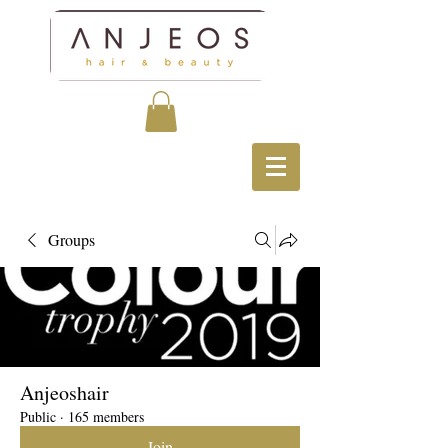
Groups
Anjeoshair
Public
·
165 members
Join