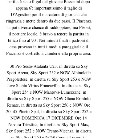
partita è stato il gol del giovane Bassanini dopo 
appena 6′: importantissimo il taglio di 
D’Agostino per il marcatore di giornata che 
ringrazia e mette dentro da due passi. Il Piacenza 
ha poi diverse chance di raddoppiare, ma Pisoni, 
il portiere locale, è bravo a tenere la partita in 
bilico fino al 90′. Nei minuti finali i padroni di 
casa provano in tutti i modi a pareggiarla e il 
Piacenza è costretto a chiudersi ella propria area. 

30 Pro Sesto-Atalanta U23, in diretta su Sky 
Sport Arena, Sky Sport 252 e NOW Albinoleffe-
Pergolettese, in diretta su Sky Sport 253 e NOW 
Juve Stabia-Virtus Francavilla, in diretta su Sky 
Sport 254 e NOW Mantova-Lumezzane, in 
diretta su Sky Sport 255 e NOW Giana Erminio-
Renate, in diretta su Sky Sport 256 e NOW Ore 
20. 45 Pineto-Spal, in diretta su Sky Sport 252 e 
NOW DOMENICA 17 DICEMBRE Ore 14 
Novara-Triestina, in diretta su Sky Sport Max, 
Sky Sport 252 e NOW Trento-Vicenza, in diretta 
su Sky Sport 253 e NOW Cesena-Torres, in 