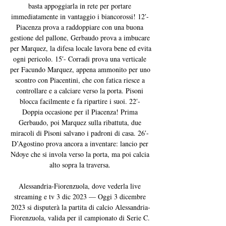
basta appoggiarla in rete per portare 
immediatamente in vantaggio i biancorossi! 12′- 
Piacenza prova a raddoppiare con una buona 
gestione del pallone, Gerbaudo prova a imbucare 
per Marquez, la difesa locale lavora bene ed evita 
ogni pericolo. 15′- Corradi prova una verticale 
per Facundo Marquez, appena ammonito per uno 
scontro con Piacentini, che con fatica riesce a 
controllare e a calciare verso la porta. Pisoni 
blocca facilmente e fa ripartire i suoi. 22′- 
Doppia occasione per il Piacenza! Prima 
Gerbaudo, poi Marquez sulla ribattuta, due 
miracoli di Pisoni salvano i padroni di casa. 26′- 
D’Agostino prova ancora a inventare: lancio per 
Ndoye che si invola verso la porta, ma poi calcia 
alto sopra la traversa. 

Alessandria-Fiorenzuola, dove vederla live 
streaming e tv 3 dic 2023 — Oggi 3 dicembre 
2023 si disputerà la partita di calcio Alessandria-
Fiorenzuola, valida per il campionato di Serie C. 