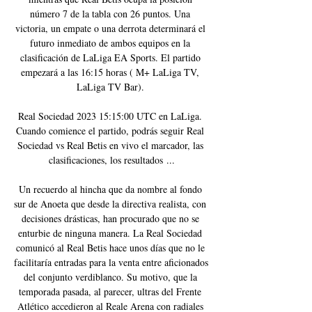
número 7 de la tabla con 26 puntos. Una 
victoria, un empate o una derrota determinará el 
futuro inmediato de ambos equipos en la 
clasificación de LaLiga EA Sports. El partido 
empezará a las 16:15 horas ( M+ LaLiga TV, 
LaLiga TV Bar). 

Real Sociedad 2023 15:15:00 UTC en LaLiga. 
Cuando comience el partido, podrás seguir Real 
Sociedad vs Real Betis en vivo el marcador, las 
clasificaciones, los resultados ...

Un recuerdo al hincha que da nombre al fondo 
sur de Anoeta que desde la directiva realista, con 
decisiones drásticas, han procurado que no se 
enturbie de ninguna manera. La Real Sociedad 
comunicó al Real Betis hace unos días que no le 
facilitaría entradas para la venta entre aficionados 
del conjunto verdiblanco. Su motivo, que la 
temporada pasada, al parecer, ultras del Frente 
Atlético accedieron al Reale Arena con radiales 